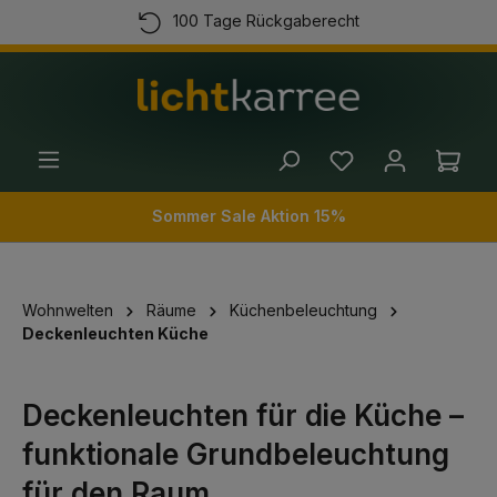
100 Tage Rückgaberecht
alt springen
Kostenloser Versand ab 100 Euro
Kauf auf Rechnung
(+49) 89 54 03 19 86
Ware
Sommer Sale Aktion 15%
Wohnwelten
Räume
Küchenbeleuchtung
Deckenleuchten Küche
Deckenleuchten für die Küche –
funktionale Grundbeleuchtung
für den Raum