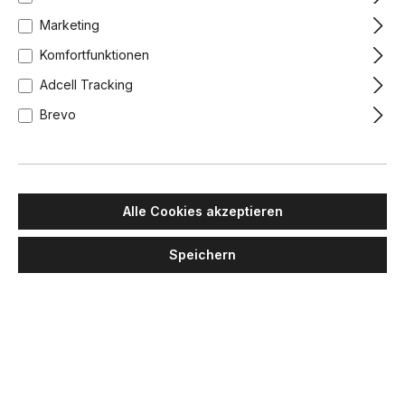
-10%
Marketing
Komfortfunktionen
Adcell Tracking
Brevo
TOOY
MASIERO
Alle Cookies akzeptieren
Legier 557.74
Olà PL6 40 Deckenleuchte,
Deckenleuchte, Schwarz &
Blattkupfer, Ø: 40 cm, Retrofit
Speichern
Messing, Rauchglas
552,00 €
496,80 €
1.547,00 €
Lieferzeit: 3-4 Wochen
Lieferzeit: 4-6 Wochen
+
3
Schwarz & Hellgrau
Schwarz & Kupfer
Schwarz & Messing
Blattgold
Blattkupfer
Blattsilber
Bronze matt