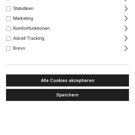
Statistiken
Marketing
Komfortfunktionen
Adcell Tracking
Brevo
DCW EDITIONS
DCW EDITIONS
Alle Cookies akzeptieren
Spezial Angebot Pack Duo
In The Sun 130 Akku
Lampe Gras N° 204
Tischleuchte, Ø: 13 cm Gold,
Wandleuchte Schwarz,
Netz Silber
Speichern
Schirm Blau ohne Schalter
434,00 €
381,00 €
Lieferzeit: 2-3 Wochen
Lieferzeit: 2-3 Wochen
+
1
Schwarz, Schirm Blau
Schwarz, Schirm Gelb
Schwarz, Schirm Polycarbonat
Schwarz, Schirm Rot
Gold, Netz Gold
Gold, Netz Silber
Silber, Netz Gold
Silber, Netz Silb