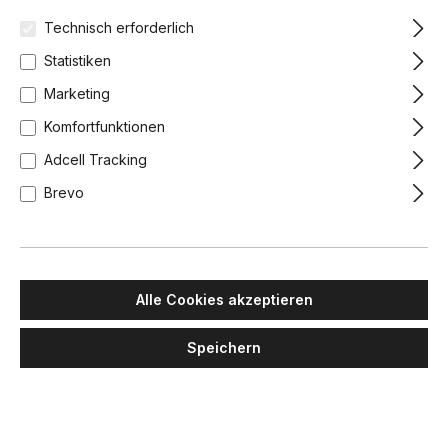
Technisch erforderlich
Statistiken
-16%
-16%
Marketing
Komfortfunktionen
Adcell Tracking
Brevo
MAWA DESIGN
MAWA DESIGN
warnemünde 23
Wittenberg 4.0, wi4-ab-1r-dl-
Alle Cookies akzeptieren
Aufbaustrahler IP54, Ø: 9 cm,
ip54 Aufbaustrahler, Schwarz
Weiß matt, Warmweiß 3000K
matt, Extra-Warmweiß 2700K,
Flood 38°
Speichern
203,00 €
170,52 €
237,00 €
199,08 €
Lieferzeit: 4-6 Wochen
Lieferzeit: 4-6 Wochen
Chrom glänzend
Weiß matt
Schwarz matt
Weiß matt