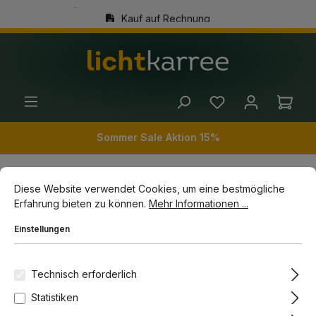
Kauf auf Rechnung
alt springen
(+49) 89 54 03 19 86
Ware
Sommer Sale Aktion 15%
Cookie-Voreinstellungen
Diese Website verwendet Cookies, um eine bestmögliche Erfahrun
Diese Website verwendet Cookies, um eine bestmögliche
Wohnwelten
Räume
Küchenbeleuchtung
Erfahrung bieten zu können.
Mehr Informationen ...
Deckenleuchten Küche
Einstellungen
Bildergalerie überspringen
-10%
Technisch erforderlich
Statistiken