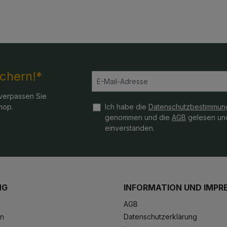
ichern!*
verpassen Sie
hop.
Ich habe die
Datenschutzbestimmun
genommen und die
AGB
gelesen und
einverstanden.
NG
INFORMATION UND IMPR
AGB
en
Datenschutzerklärung