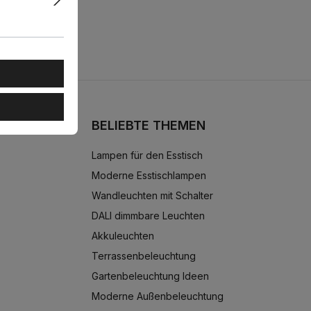
BELIEBTE THEMEN
Lampen für den Esstisch
Moderne Esstischlampen
Wandleuchten mit Schalter
DALI dimmbare Leuchten
Akkuleuchten
Terrassenbeleuchtung
Gartenbeleuchtung Ideen
Moderne Außenbeleuchtung