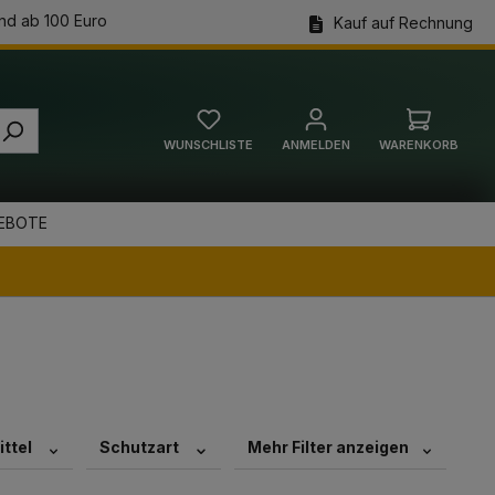
nd ab 100 Euro
Kauf auf Rechnung
WUNSCHLISTE
ANMELDEN
WARENKORB
Warenkorb
EBOTE
ttel
Schutzart
Mehr Filter anzeigen