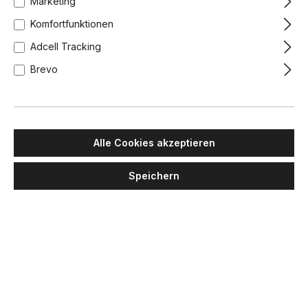
Marketing
Komfortfunktionen
Adcell Tracking
Brevo
Alle Cookies akzeptieren
MASIERO
MASIERO
Speichern
Olà S6 OV 160 Pendelleuchte,
Olà PL6 40 Deckenleuchte,
Bronze matt, L: 160 cm,
Blattkupfer, Ø: 40 cm, Retrofit
Retrofit
2.832,00 €
1.547,00 €
Lieferzeit: 4-6 Wochen
Lieferzeit: 4-6 Wochen
+
3
+
3
Blattgold
Blattkupfer
Blattsilber
Bronze matt
Blattgold
Blattkupfer
Blattsilber
Bronze matt