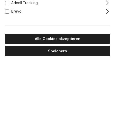
Adcell Tracking
Brevo
Alle Cookies akzeptieren
MAWA DESIGN
Speichern
Wittenberg 4.0, wi4-pl1-str
Pendelleuchte für
Stromschiene, Weiß matt,
Warmweiß 3000K, Medium
512,00 €
430,08 €
24°, Bluetooth
Lieferzeit: 4-6 Wochen
Schwarz matt
Weiß matt