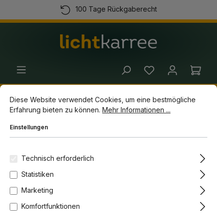
100 Tage Rückgaberecht
alt springen
Kostenloser Versand ab 100 Euro
Kauf auf Rechnung
(+49) 89 54 03 19 86
Ware
Cookie-Voreinstellungen
Diese Website verwendet Cookies, um eine bestmögliche Erfahrun
Sommer Sale Aktion 15%
Diese Website verwendet Cookies, um eine bestmögliche
Erfahrung bieten zu können.
Mehr Informationen ...
Einstellungen
Innenleuchten
Pendelleuchten
Pendelleuchten für Stromschienen
Technisch erforderlich
Statistiken
Marketing
Komfortfunktionen
-16%