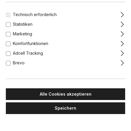
Technisch erforderlich
-16%
-16%
Statistiken
Marketing
Komfortfunktionen
Adcell Tracking
Brevo
MAWA DESIGN
MAWA DESIGN
Pure 1 Tischleuchte, H: 55
Oskar Tischleuchte, Ø: 8,2
cm, Weiß matt
cm, H: 7,7 cm, Chrom
Alle Cookies akzeptieren
516,00 €
433,44 €
116,00 €
97,44 €
Speichern
Lieferzeit: 4-6 Wochen
Lieferzeit: 2-3 Wochen
Basalt Grau matt
Sandsilber
Schwarz matt
Weiß matt
Chrom
Kupfer
Messing
Schwarz matt