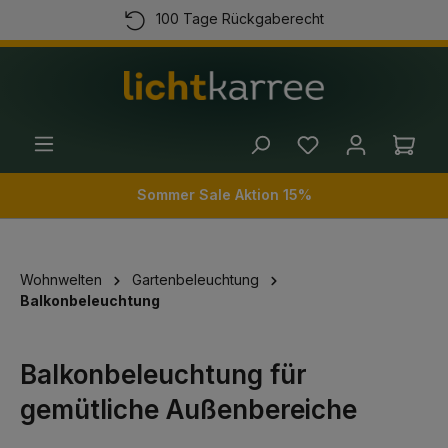
100 Tage Rückgaberecht
alt springen
Kostenloser Versand ab 100 Euro
Kauf auf Rechnung
(+49) 89 54 03 19 86
Ware
Sommer Sale Aktion 15%
Wohnwelten
Gartenbeleuchtung
Balkonbeleuchtung
Balkonbeleuchtung für
gemütliche Außenbereiche