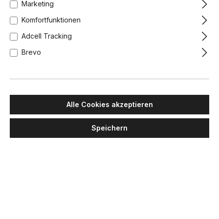
Marketing
Komfortfunktionen
Adcell Tracking
Brevo
IP44.DE
IP44.DE
dia Wandleuchte, H: 23 cm, B:
luci Wandleuchte, H: 5,3 cm,
Alle Cookies akzeptieren
14 cm Deep Black
T: 16 cm Deep Black
Speichern
533,00 €
506,00 €
439,00 €
417,00 €
Lieferzeit: 1-2 Wochen
Lieferzeit: 1-2 Wochen
Anthrazit
Deep Black
Anthrazit
Deep Black
-5%
-5%