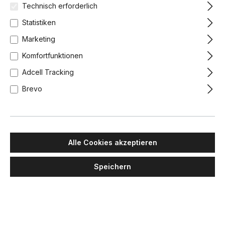
Technisch erforderlich
Statistiken
-16%
-16%
Marketing
Komfortfunktionen
Adcell Tracking
Brevo
MAWA DESIGN
MAWA DESIGN
Etna Wand-/ Deckenleuchte,
Eintopf Wand-/
Alle Cookies akzeptieren
Ø: 16,5 cm, Weiß matt
Deckenleuchte, Ø: 8 cm,
Schwarz matt
Speichern
76,00 €
63,84 €
62,00 €
52,08 €
Lieferzeit: 1-3 Tage
Lieferzeit: 1-3 Tage
+
2
+
3
Chrom
Grau metallic
Kupfer
Weiß matt
Grau metallic
Kupfer
Leuchtorange glänz
Schwarz matt