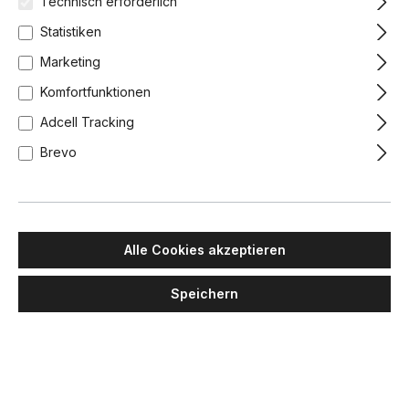
Technisch erforderlich
Statistiken
-5%
-5%
Marketing
Komfortfunktionen
Adcell Tracking
Brevo
PHILIPPI
PHILIPPI
Esmeralda Vase Small
Float Vase rund
Alle Cookies akzeptieren
Speichern
49,90 €
47,40 €
49,90 €
47,40 €
Lieferzeit: 1-2 Wochen
Lieferzeit: 1-3 Tage
-5%
-5%