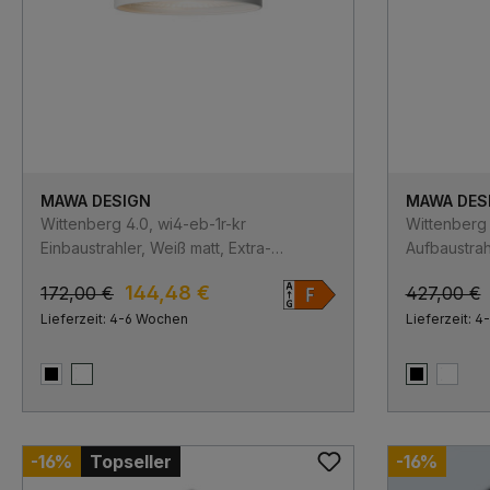
MAWA DESIGN
MAWA DES
Wittenberg 4.0, wi4-eb-1r-kr
Wittenberg 
Einbaustrahler, Weiß matt, Extra-
Aufbaustrah
Warmweiß 2700K, Flood 38°
Warmweiß 2
144,48 €
172,00 €
427,00 €
Lieferzeit: 4-6 Wochen
Lieferzeit: 
Schwarz matt
Weiß matt
Schwarz m
Weiß 
-16%
Topseller
-16%