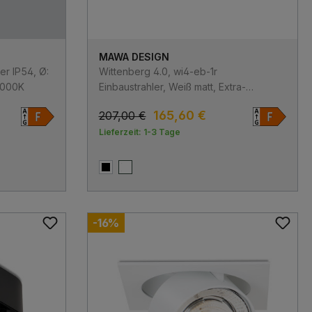
MAWA DESIGN
r IP54, Ø:
Wittenberg 4.0, wi4-eb-1r
3000K
Einbaustrahler, Weiß matt, Extra-
Warmweiß 2700K, Spot 12°
165,60 €
207,00 €
Lieferzeit: 1-3 Tage
Schwarz matt
Weiß matt
-16%