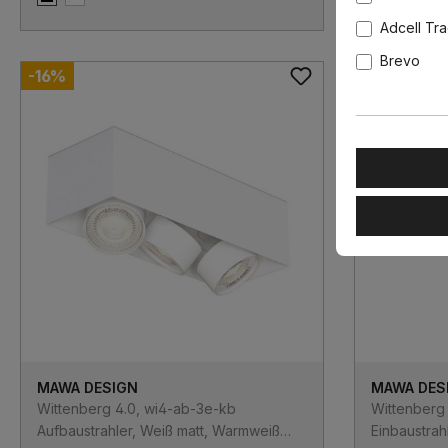
Schwarz matt
Weiß matt
Schwarz m
Weiß 
Adcell Tr
Brevo
-16%
-16%
MAWA DESIGN
MAWA DES
Wittenberg 4.0, wi4-ab-3e-kb
Wittenberg 
Aufbaustrahler, Weiß matt, Warmweiß
Einbaustrah