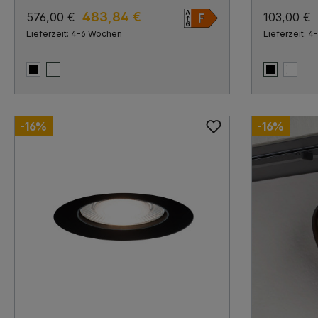
3000K, Medium 24°, Phase Cut
Warmweiß 2
483,84 €
576,00 €
103,00 €
Lieferzeit: 4-6 Wochen
Lieferzeit: 
Schwarz matt
Weiß matt
Schwarz m
Weiß 
-16%
-16%