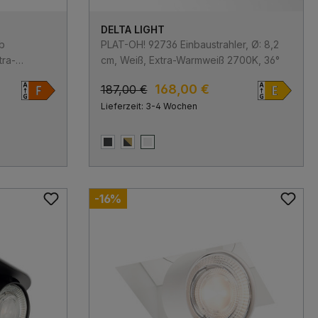
DELTA LIGHT
b
PLAT-OH! 92736 Einbaustrahler, Ø: 8,2
tra-
cm, Weiß, Extra-Warmweiß 2700K, 36°
°,
168,00 €
187,00 €
Lieferzeit: 3-4 Wochen
Schwarz
Schwarz & Goldfarben
Weiß
-16%