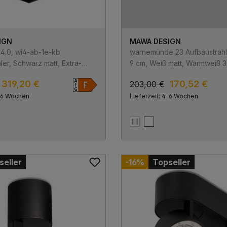
IGN
MAWA DESIGN
4.0, wi4-ab-1e-kb
warnemünde 23 Aufbaustrahle
ler, Schwarz matt, Extra-
9 cm, Weiß matt, Warmweiß 
700K, Flood 38°, Phase Cut
319,20 €
170,52 €
203,00 €
4-6 Wochen
Lieferzeit: 4-6 Wochen
att
matt
Chrom glänzend
Weiß matt
seller
-16%
Topseller