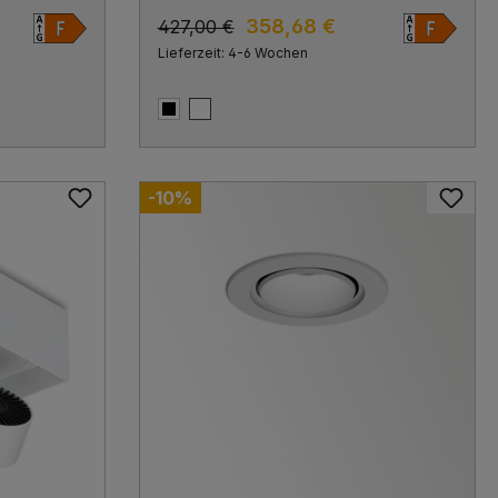
ALI
3000K, Flood 38°, Bluetooth
358,68 €
427,00 €
Lieferzeit: 4-6 Wochen
Schwarz matt
Weiß matt
-10%