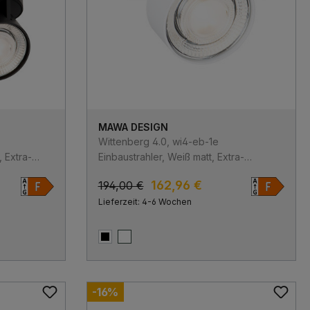
MAWA DESIGN
Wittenberg 4.0, wi4-eb-1e
 Extra-
Einbaustrahler, Weiß matt, Extra-
luetooth
Warmweiß 2700K, Spot 12°
162,96 €
194,00 €
Lieferzeit: 4-6 Wochen
Schwarz matt
Weiß matt
-16%