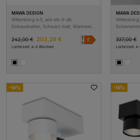
MAWA DESIGN
MAWA DES
Wittenberg 4.0, wi4-eb-1r-db
Wittenberg 
Einbaustrahler, Schwarz matt, Warmweiß
Schienenstr
3000K, Spot 12°
Warmweiß 3
203,28 €
242,00 €
337,00 €
Schaltbar
Lieferzeit: 4-6 Wochen
Lieferzeit: 
Schwarz matt
Weiß matt
Schwarz m
Weiß 
-16%
-16%