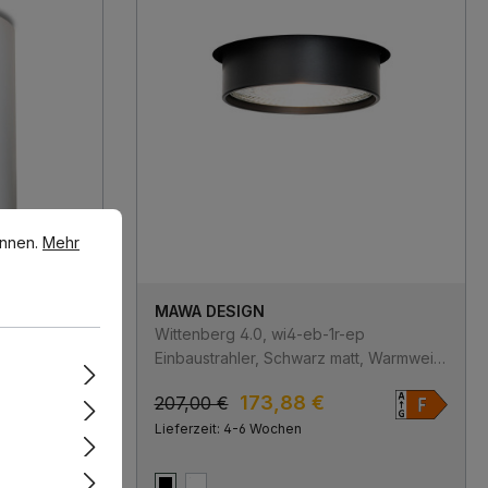
en.
Mehr Informationen ...
önnen.
Mehr
MAWA DESIGN
Wittenberg 4.0, wi4-eb-1r-ep
tra-
Einbaustrahler, Schwarz matt, Warmweiß
 DALI
3000K, Medium 24°
173,88 €
207,00 €
Lieferzeit: 4-6 Wochen