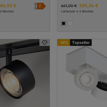
700K, Flood 38°
Warmweiß 2700K, Spot 12°, D
86,52 €
555,24 €
661,00 €
4-6 Wochen
Lieferzeit: 4-6 Wochen
att
matt
Schwarz matt
Weiß matt
-16%
Topseller