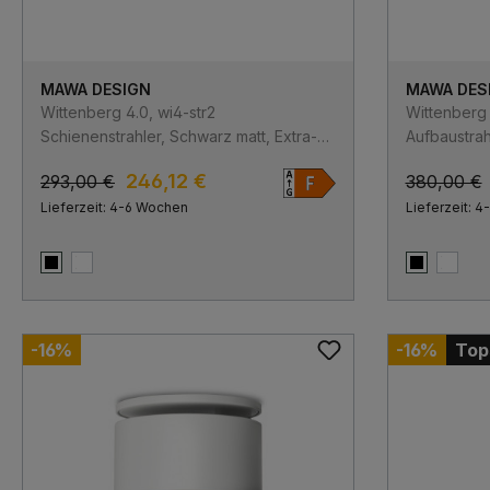
MAWA DESIGN
MAWA DES
Wittenberg 4.0, wi4-str2
Wittenberg 
Schienenstrahler, Schwarz matt, Extra-
Aufbaustrah
Warmweiß 2700K, Spot 12°, DALI
Warmweiß 2
246,12 €
293,00 €
380,00 €
Lieferzeit: 4-6 Wochen
Lieferzeit: 
Schwarz matt
Weiß matt
Schwarz m
Weiß 
-16%
-16%
Top