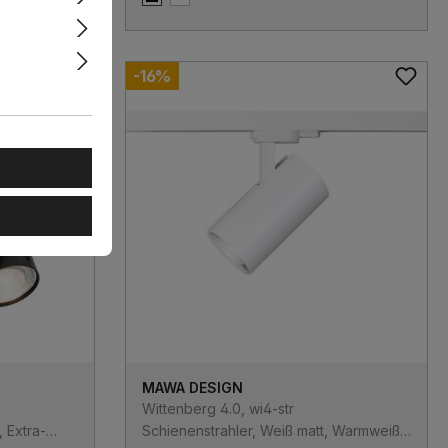
Schwarz matt
Weiß matt
-16%
MAWA DESIGN
Wittenberg 4.0, wi4-str
 Extra-
Schienenstrahler, Weiß matt, Warmweiß