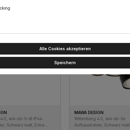
att
matt
Schwarz matt
Weiß matt
acking
-16%
Alle Cookies akzeptieren
Speichern
IGN
MAWA DESIGN
4.0, wi4-eb-1r-dl-IP44
Wittenberg 4.0, wi4-ab-3e
ler, Schwarz matt, Extra-
Aufbaustrahler, Schwarz matt,