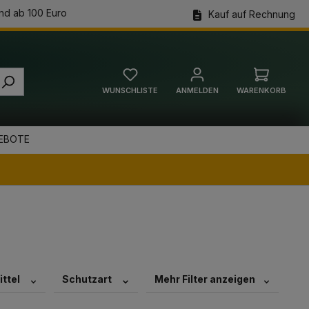
nd ab 100 Euro
Kauf auf Rechnung
WUNSCHLISTE
ANMELDEN
WARENKORB
Warenkorb
EBOTE
ttel
Schutzart
Mehr Filter anzeigen