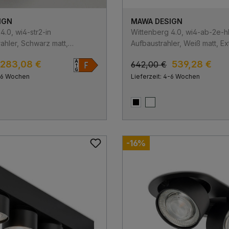
IGN
MAWA DESIGN
4.0, wi4-str2-in
Wittenberg 4.0, wi4-ab-2e-h
ahler, Schwarz matt,
Aufbaustrahler, Weiß matt, Ex
000K, Medium 24°,
Warmweiß 2700K, Medium 24
283,08 €
539,28 €
642,00 €
Bluetooth
4-6 Wochen
Lieferzeit: 4-6 Wochen
att
matt
Schwarz matt
Weiß matt
-16%