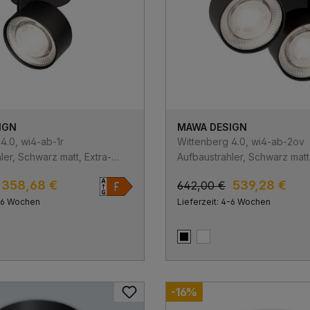
IGN
MAWA DESIGN
4.0, wi4-ab-1r
Wittenberg 4.0, wi4-ab-2ov
ler, Schwarz matt, Extra-
Aufbaustrahler, Schwarz matt,
700K, Flood 38°, Bluetooth
Warmweiß 2700K, Spot 12°, B
358,68 €
539,28 €
642,00 €
4-6 Wochen
Lieferzeit: 4-6 Wochen
att
matt
Schwarz matt
Weiß matt
-16%