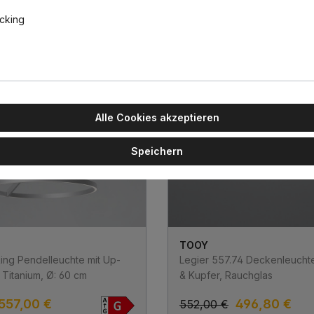
acking
-10%
Topseller
Alle Cookies akzeptieren
Speichern
TOOY
ing Pendelleuchte mit Up-
Legier 557.74 Deckenleucht
 Titanium, Ø: 60 cm
& Kupfer, Rauchglas
557,00 €
496,80 €
552,00 €