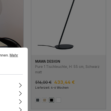
en.
Mehr Informationen ...
önnen.
Mehr
MAWA DESIGN
: 20 cm,
Pure 1 Tischleuchte, H: 55 cm, Schwarz
rglas
matt
433,44 €
516,00 €
Lieferzeit: 4-6 Wochen
larglas
z Chrom & Rauchglas
Basalt Grau matt
Sandsilber
Schwarz matt
Weiß matt