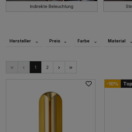
Indirekte Beleuchtung
St
Hersteller
Preis
Farbe
Material
1
2
-10%
Top