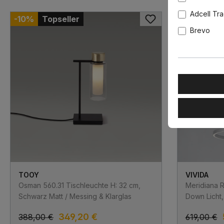
Adcell Tr
-10%
Topseller
-10%
Brevo
TOOY
VIVIDA
Osman 560.31 Tischleuchte H: 32 cm,
Meridiana R
Schwarz Matt / Messing & Klarglas
Down Licht,
349,20 €
388,00 €
619,00 €