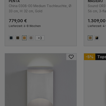
PENTA
MASIERO
China 0308-00 Medium Tischleuchte, Ø:
Sound OR3 P
33 cm, H: 32 cm, Gold
56 cm, 3-fl
Retrofit
779,00 €
1.309,00
Lieferzeit: 6-8 Wochen
Lieferzeit: 
+
3
Blau
Bronze
Gold
Maron
Gold gebü
Messi
-5%
Tops