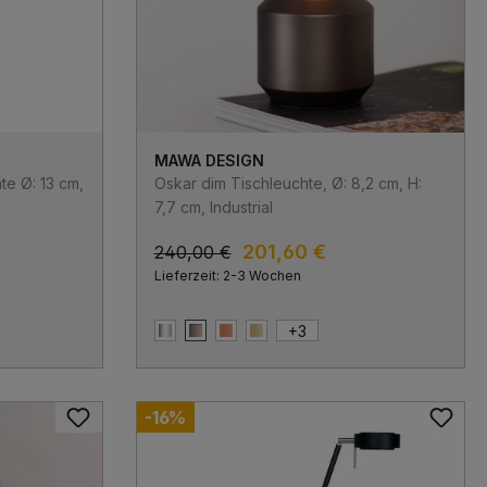
MAWA DESIGN
te Ø: 13 cm,
Oskar dim Tischleuchte, Ø: 8,2 cm, H:
7,7 cm, Industrial
201,60 €
240,00 €
Lieferzeit: 2-3 Wochen
+
3
Chrom
Industrial
Kupfer
Messing
-16%