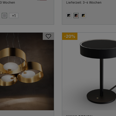
2-3 Wochen
Lieferzeit: 3-4 Wochen
+
1
chwarz
Titanium
Schwarz & Hellgrau
Schwarz & Kupfer
Schwarz & Messin
-20%