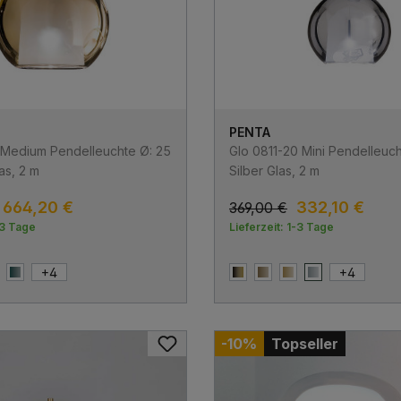
PENTA
1 Medium Pendelleuchte Ø: 25
Glo 0811-20 Mini Pendelleuch
as, 2 m
Silber Glas, 2 m
664,20 €
332,10 €
369,00 €
-3 Tage
Lieferzeit: 1-3 Tage
+
4
+
4
s
e Glas
old Glas
Grün Glas
4 Ever Glas
Bronze Glas
Gold Glas
Silber Glas
-10%
Topseller