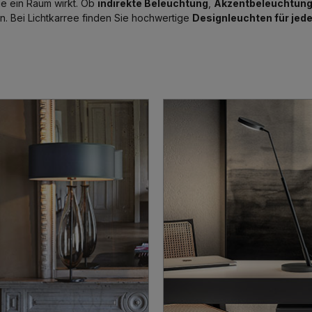
e ein Raum wirkt. Ob
indirekte Beleuchtung
,
Akzentbeleuchtun
n. Bei Lichtkarree finden Sie hochwertige
Designleuchten für jed