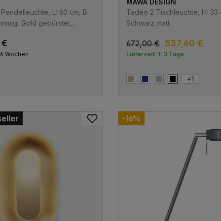
MAWA DESIGN
endelleuchte, L: 60 cm, B:
Tadeo 2 Tischleuchte, H: 33
ammig, Gold gebürstet,
Schwarz matt
 €
537,60 €
672,00 €
4-6 Wochen
Lieferzeit: 1-3 Tage
+
1
rstet
ng gebürstet & Schwarz matt
Beige
Blau
Grau
Schwarz matt
eller
-16%