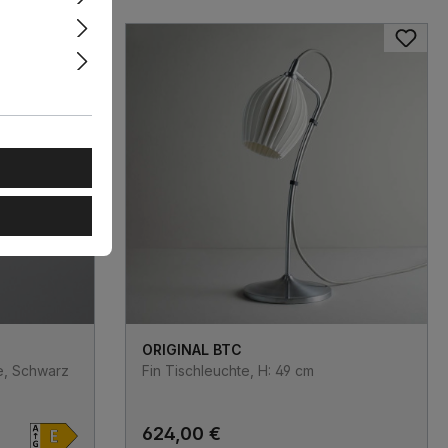
ORIGINAL BTC
e, Schwarz
Fin Tischleuchte, H: 49 cm
624,00 €