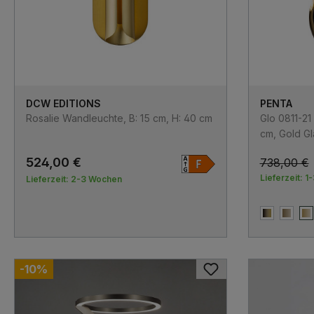
DCW EDITIONS
PENTA
Rosalie Wandleuchte, B: 15 cm, H: 40 cm
Glo 0811-2
cm, Gold Gl
524,00 €
738,00 €
Lieferzeit: 1
Lieferzeit: 2-3 Wochen
4 Ever Gla
Bronz
G
-10%