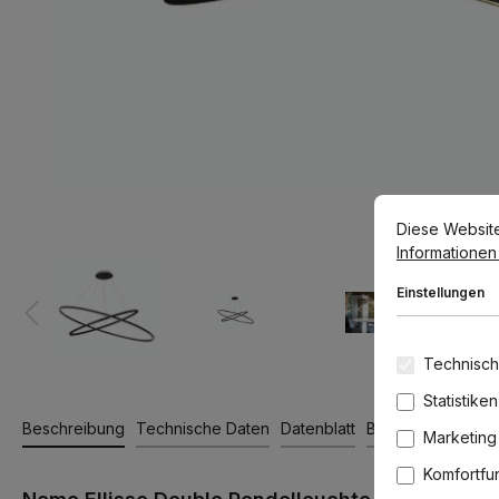
Cookie-Voreins
Diese Website v
Diese Websit
Informationen .
Einstellungen
Technisch
Statistiken
Beschreibung
Technische Daten
Datenblatt
Bewertungen
Marketing
Komfortfu