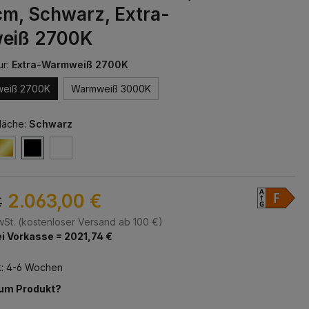
cm, Schwarz, Extra-
eiß 2700K
ur:
Extra-Warmweiß 2700K
weiß 2700K
Warmweiß 3000K
läche:
Schwarz
2.063,00 €
€
MwSt. (kostenloser Versand ab 100 €)
i Vorkasse = 2021,74 €
t: 4-6 Wochen
zum Produkt?