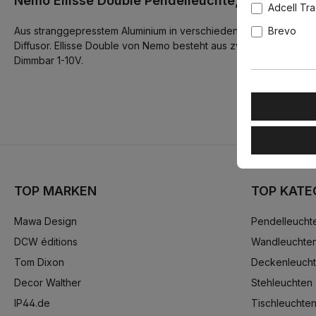
Nemo Ellisse Double Pendelleuchte, L: 135 cm
Adcell Tr
Aus stranggepresstem Aluminium in verschiedenen Ausführungen: m
Brevo
Diffusor. Ellisse Double von Nemo besteht aus zwei elliptischen A
Dimmbar 1-10V.
TOP MARKEN
TOP KATE
Mawa Design
Pendelleucht
DCW éditions
Wandleuchte
Tom Dixon
Deckenleuch
Decor Walther
Stehleuchten
IP44.de
Tischleuchte