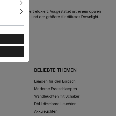
rt und goldpoliert eloxiert. Ausgestattet mit einem opalen
r diffuses Uplight, und der größere für diffuses Downlight.
BELIEBTE THEMEN
Lampen für den Esstisch
Moderne Esstischlampen
Wandleuchten mit Schalter
DALI dimmbare Leuchten
Akkuleuchten