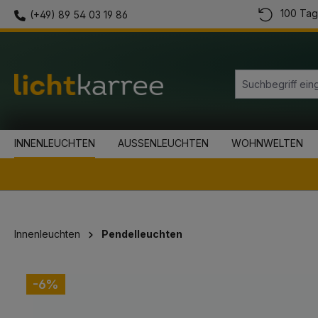
100 Tag
(+49) 89 54 03 19 86
springen
Zur Hauptnavigation springen
INNENLEUCHTEN
AUSSENLEUCHTEN
WOHNWELTEN
Innenleuchten
Pendelleuchten
Bildergalerie überspringen
-6%