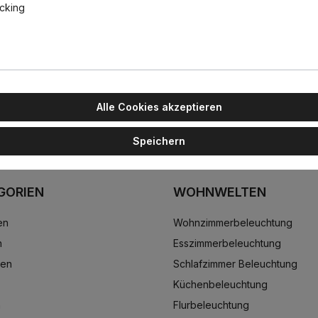
, Schwarz, Extra-Warmweiß 2700K
acking
att lackiert in den Ausführungen weiß, schwarz und gold, naturpolie
luminiumringen mit Methacrylat-Diffusoren. Der kleinere Ring sorgt fü
Alle Cookies akzeptieren
Speichern
GORIEN
WOHNWELTEN
en
Wohnzimmerbeleuchtung
n
Esszimmerbeleuchtung
ten
Schlafzimmer Beleuchtung
Küchenbeleuchtung
n
Flurbeleuchtung