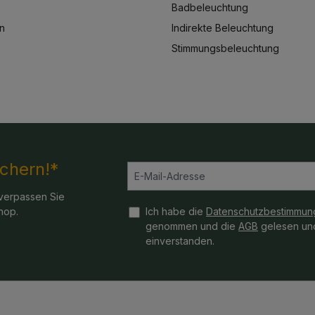
Badbeleuchtung
n
Indirekte Beleuchtung
Stimmungsbeleuchtung
ichern!*
verpassen Sie
hop.
Ich habe die
Datenschutzbestimmun
genommen und die
AGB
gelesen und
einverstanden.