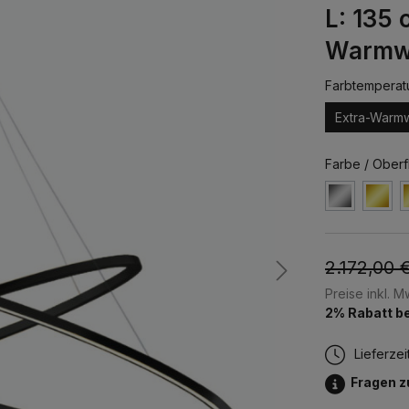
L: 135 
Warmw
Farbtemperat
Extra-Warm
Farbe / Oberf
2.172,00 
Preise inkl. 
2% Rabatt be
Lieferzei
Fragen 