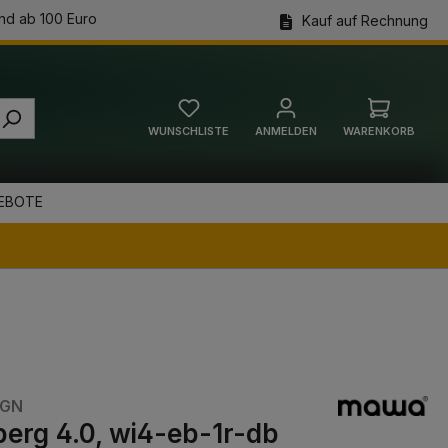
nd ab 100 Euro
Kauf auf Rechnung
WUNSCHLISTE
ANMELDEN
WARENKORB
Warenkorb
EBOTE
IGN
berg 4.0, wi4-eb-1r-db