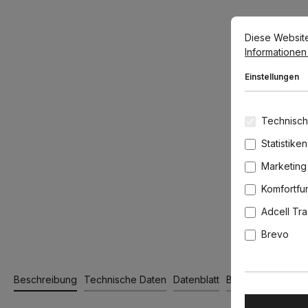
Cookie-Voreins
Diese Website v
Diese Websit
Informationen .
Einstellungen
Technisch
Statistiken
Marketing
Komfortfu
Adcell Tr
Brevo
Beschreibung
Technische Daten
Datenblatt
Bewertungen