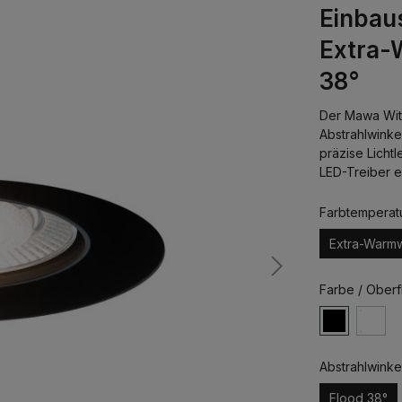
Einbaus
Extra-
38°
Der Mawa Witt
Abstrahlwinkel
präzise Licht
LED-Treiber e
Farbtemperat
Extra-Warm
Farbe / Oberf
Abstrahlwinke
Flood 38°