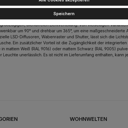
austrahler, Schwarz matt, Extra-Warmweiß 2700K,
Speichern
chtbaren Schrauben, bewahrt seine elegante Erscheinung. Die wittenb
ßzügigen, blendfreien Lichtverteilung. Von vielseitigen Varianten 
 schwenkbar um 90° und drehbar um 365°, um eine maßgeschneiderte
lle LSD-Diffusoren, Wabenraster und Shutter, lässt sich die Lichts
usche. Ein zusätzlicher Vorteil ist die Zugänglichkeit der integri
e in mattem Weiß (RAL 9016) oder mattem Schwarz (RAL 9005) pulve
er Leuchte unerlässlich. Es ist nicht im Lieferumfang enthalten, kan
GORIEN
WOHNWELTEN