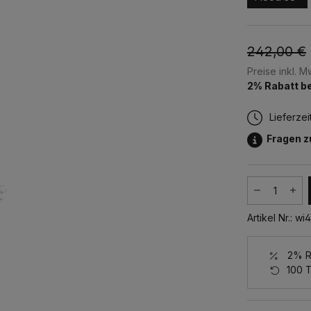
242,00 €
Preise inkl. 
2% Rabatt be
Lieferzei
Fragen 
Produkt
Artikel Nr.:
wi4
2% Ra
100 