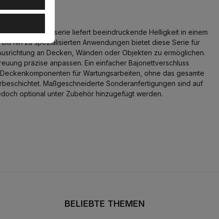
 Flood 38°
erg 4.0 Leuchtenserie liefert beeindruckende Helligkeit in einem
bis hin zu spezialisierten Anwendungen bietet diese Serie für
 Ausrichtung an Decken, Wänden oder Objekten zu ermöglichen.
treuung präzise anpassen. Ein einfacher Bajonettverschluss
erten Deckenkomponenten für Wartungsarbeiten, ohne das gesamte
rbeschichtet. Maßgeschneiderte Sonderanfertigungen sind auf
n jedoch optional unter Zubehör hinzugefügt werden.
BELIEBTE THEMEN