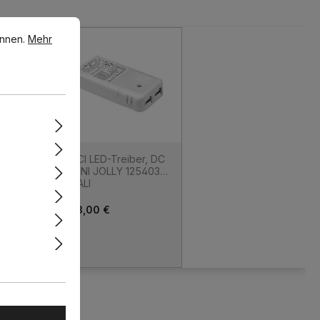
en.
Mehr Informationen ...
e überspringen
önnen.
Mehr
ED-
TCI LED-Treiber, DC
 fixC pc
MINI JOLLY 125403,
DALI
 abschnitt
63,00 €