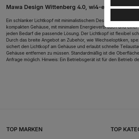
Mawa Design Wittenberg 4.0, wi4-eb-1r-db Einb
Ein schlanker Lichtkopf mit minimalistischem Design, frei von si
kompakten Gehäuse, mit minimalem Energieverbrauch und einer gro
jeden Bedarf die passende Lösung. Der Lichtkopf ist flexibel
Durch das breite Angebot an Zubehör, wie Wechseloptiken, spezie
sichert den Lichtkopf am Gehäuse und erlaubt schnelle Teilausta
Gehäuse entfernen zu müssen. Standardmäßig ist die Oberfläch
Anfrage möglich. Hinweis: Ein Betriebsgerät ist für den Betrieb d
TOP MARKEN
TOP KATE