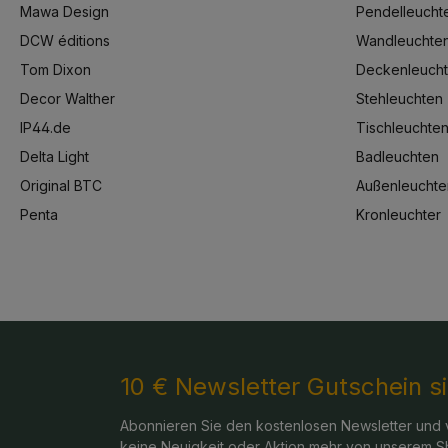
Mawa Design
Pendelleucht
DCW éditions
Wandleuchte
Tom Dixon
Deckenleuch
Decor Walther
Stehleuchten
IP44.de
Tischleuchte
Delta Light
Badleuchten
Original BTC
Außenleuchte
Penta
Kronleuchter
10 € Newsletter Gutschein s
Abonnieren Sie den kostenlosen Newsletter und 
keine Neuigkeit oder Aktion mehr von unserem S