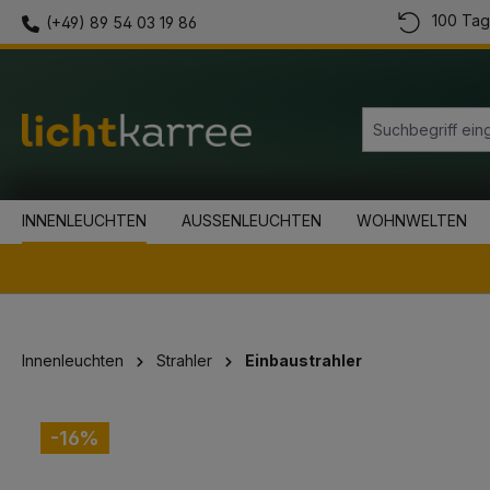
100 Tag
(+49) 89 54 03 19 86
springen
Zur Hauptnavigation springen
INNENLEUCHTEN
AUSSENLEUCHTEN
WOHNWELTEN
Innenleuchten
Strahler
Einbaustrahler
Bildergalerie überspringen
-16%