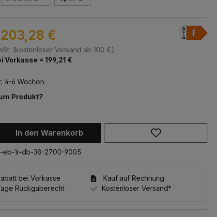
203,28 €
MwSt. (kostenloser Versand ab 100 €)
i Vorkasse = 199,21 €
t: 4-6 Wochen
zum Produkt?
 Anzahl: Gib den gewünschten Wert ein 
In den Warenkorb
-eb-1r-db-38-2700-9005
batt bei Vorkasse
Kauf auf Rechnung
Tage Rückgaberecht
Kostenloser Versand*