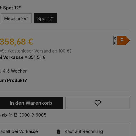
l:
Spot 12°
Medium 24°
Spot 12°
358,68 €
MwSt. (kostenloser Versand ab 100 €)
i Vorkasse = 351,51 €
t: 4-6 Wochen
zum Produkt?
 Anzahl: Gib den gewünschten Wert ein 
In den Warenkorb
-ab-1r-12-3000-9-9005
batt bei Vorkasse
Kauf auf Rechnung