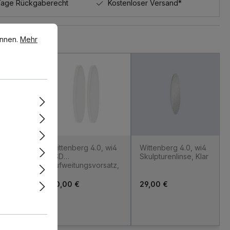
Tage Rückgaberecht
Kostenloser Versand*
en.
Mehr Informationen ...
önnen.
Mehr
e überspringen
 4.0, wi4
Wittenberg 4.0, wi4
Wittenberg 4.0, wi4
r,
LSD
Skulpturenlinse, Klar
Aufweitungsvorsatz,
30°
60,00 €
29,00 €