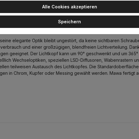
Alle Cookies akzeptieren
Speichern
trahler, Schwarz matt, Warmweiß 3000K, Spot 12°,
seine elegante Optik bleibt ungestört, da keine sichtbaren Schraube
erbrauch und einer großzügigen, blendfreien Lichtverteilung. Dank 
ngen geeignet. Der Lichtkopf kann um 90° geschwenkt und um 365°
eßlich Wechseloptiken, speziellen LSD-Diffusoren, Wabenrastern un
hnellen teilweisen Austausch des Lichtkopfes. Die Standardoberfläc
gen in Chrom, Kupfer oder Messing gewählt werden. Mawa fertigt au