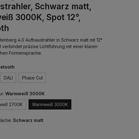
strahler, Schwarz matt,
iß 3000K, Spot 12°,
oth
enberg 4.0 Aufbaustrahler in Schwarz matt mit 12°
 verbindet präzise Lichtführung mit einer klaren
schen Formensprache.
uetooth
DALI
Phase Cut
ur:
Warmweiß 3000K
weiß 2700K
Warmweiß 3000K
läche:
Schwarz matt