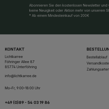
Abonnieren Sie den kostenlosen Newsletter und 
keine Neuigkeit oder Aktion mehr von unserem S
* Ab einem Mindesteinkauf von 200€
KONTAKT
BESTELLU
Lichtkarree
Bestellablauf
Föhringer Allee 87
Versandkost
85774 Unterföhring
Zahlungsarte
info@lichtkarree.de
Mo–Fr, 9:00–18:00 Uhr
+49 (0)89 - 54 03 19 86