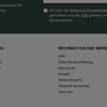
verpassen Sie
hop.
Ich habe die
Datenschutzbestimmun
genommen und die
AGB
gelesen und
einverstanden.
NG
INFORMATION UND IMPR
AGB
en
Datenschutzerklärung
n
Impressum
Kontakt
Widerrufsrecht
Widerruf einreichen
Über uns