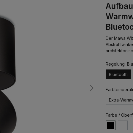
Aufbau
Warmwe
Blueto
Der Mawa Witt
Abstrahlwinkel
architektoni
Regelung:
Bl
Bluetooth
Farbtemperat
Extra-Warm
Farbe / Oberf