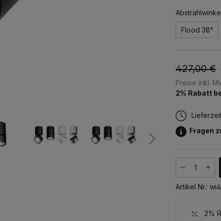
Abstrahlwinke
Flood 38°
427,00 €
Preise inkl. 
2% Rabatt be
Lieferzei
Fragen 
Produkt
Artikel Nr.:
wi4
2% Ra