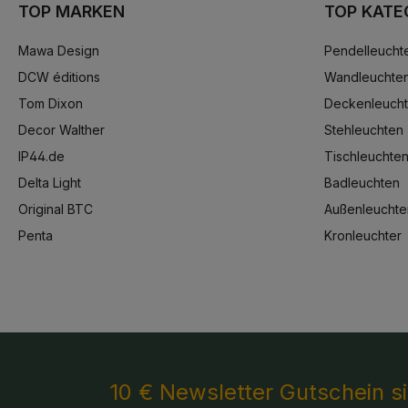
TOP MARKEN
TOP KATE
Mawa Design
Pendelleucht
DCW éditions
Wandleuchte
Tom Dixon
Deckenleuch
Decor Walther
Stehleuchten
IP44.de
Tischleuchte
Delta Light
Badleuchten
Original BTC
Außenleuchte
Penta
Kronleuchter
10 € Newsletter Gutschein s