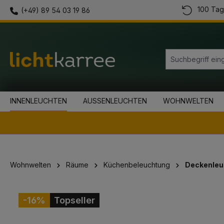
100 Tag
(+49) 89 54 03 19 86
springen
Zur Hauptnavigation springen
INNENLEUCHTEN
AUSSENLEUCHTEN
WOHNWELTEN
Wohnwelten
Räume
Küchenbeleuchtung
Deckenleu
Bildergalerie überspringen
-16%
Topseller