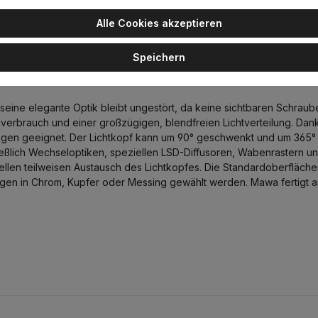
Alle Cookies akzeptieren
Speichern
strahler, Schwarz matt, Warmweiß 3000K, Medium 
seine elegante Optik bleibt ungestört, da keine sichtbaren Schraube
erbrauch und einer großzügigen, blendfreien Lichtverteilung. Dank 
ngen geeignet. Der Lichtkopf kann um 90° geschwenkt und um 365°
eßlich Wechseloptiken, speziellen LSD-Diffusoren, Wabenrastern un
hnellen teilweisen Austausch des Lichtkopfes. Die Standardoberfläc
gen in Chrom, Kupfer oder Messing gewählt werden. Mawa fertigt au