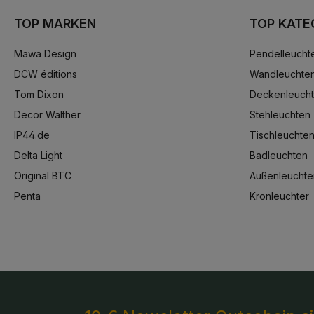
TOP MARKEN
TOP KATE
Mawa Design
Pendelleucht
DCW éditions
Wandleuchte
Tom Dixon
Deckenleuch
Decor Walther
Stehleuchten
IP44.de
Tischleuchte
Delta Light
Badleuchten
Original BTC
Außenleuchte
Penta
Kronleuchter