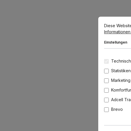
Cookie-Voreins
Diese Website v
Diese Websit
Informationen .
Einstellungen
Technisch
Statistiken
Marketing
Komfortfu
Adcell Tr
Brevo