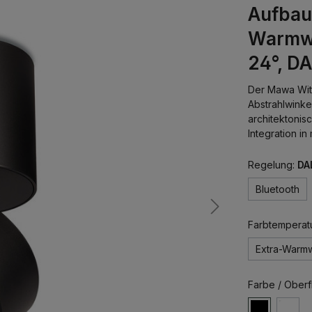
Aufbau
Warmw
24°, DA
Der Mawa Witt
Abstrahlwinkel
architektonis
Integration 
Regelung:
DA
Bluetooth
Farbtemperat
Extra-Warm
Farbe / Oberf