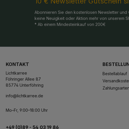
10 € Newsletter Gutschein s
Abonnieren Sie den kostenlosen Newsletter und 
keine Neuigkeit oder Aktion mehr von unserem S
* Ab einem Mindesteinkauf von 200€
KONTAKT
BESTELLU
Lichtkarree
Bestellablauf
Föhringer Allee 87
Versandkost
85774 Unterföhring
Zahlungsarte
info@lichtkarree.de
Mo–Fr, 9:00–18:00 Uhr
+49 (0)89 - 54 03 19 86