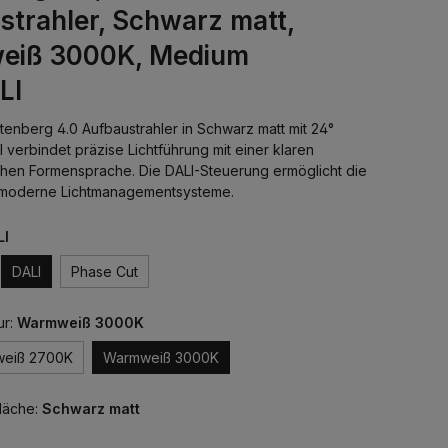
strahler, Schwarz matt,
eiß 3000K, Medium
LI
enberg 4.0 Aufbaustrahler in Schwarz matt mit 24°
 verbindet präzise Lichtführung mit einer klaren
chen Formensprache. Die DALI-Steuerung ermöglicht die
in moderne Lichtmanagementsysteme.
LI
DALI
Phase Cut
ur:
Warmweiß 3000K
weiß 2700K
Warmweiß 3000K
läche:
Schwarz matt