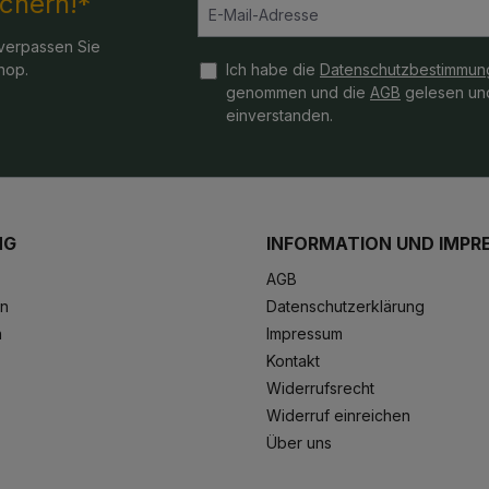
ichern!*
verpassen Sie
hop.
Ich habe die
Datenschutzbestimmun
genommen und die
AGB
gelesen und
einverstanden.
NG
INFORMATION UND IMPR
AGB
en
Datenschutzerklärung
n
Impressum
Kontakt
Widerrufsrecht
Widerruf einreichen
Über uns