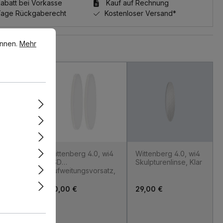
batt bei Vorkasse
Kauf auf Rechnung
Tage Rückgaberecht
Kostenloser Versand*
en.
Mehr Informationen ...
önnen.
Mehr
e überspringen
 4.0, wi4
Wittenberg 4.0, wi4
Wittenberg 4.0, wi4
r,
LSD
Skulpturenlinse, Klar
Aufweitungsvorsatz,
30°
60,00 €
29,00 €