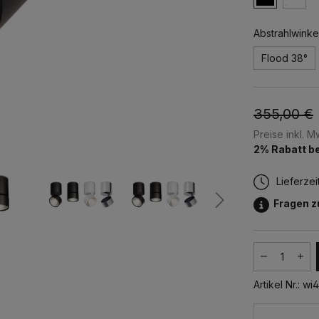
Abstrahlwinke
Flood 38°
355,00 €
Preise inkl. 
2% Rabatt be
Lieferzei
Fragen 
Produkt
Artikel Nr.:
wi4