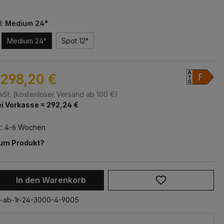
l:
Medium 24°
Medium 24°
Spot 12°
298,20 €
MwSt. (kostenloser Versand ab 100 €)
i Vorkasse = 292,24 €
t: 4-6 Wochen
zum Produkt?
 Anzahl: Gib den gewünschten Wert ein 
In den Warenkorb
-ab-1r-24-3000-4-9005