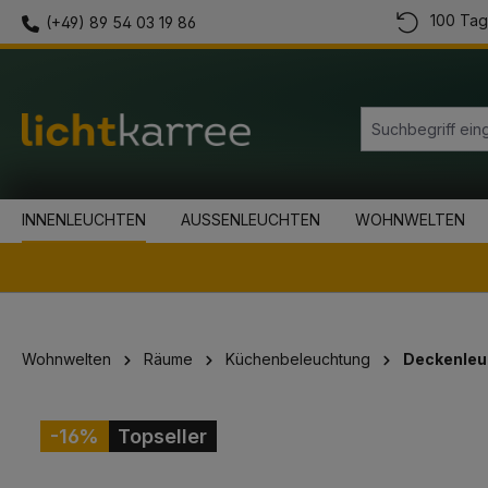
100 Tag
(+49) 89 54 03 19 86
springen
Zur Hauptnavigation springen
INNENLEUCHTEN
AUSSENLEUCHTEN
WOHNWELTEN
Wohnwelten
Räume
Küchenbeleuchtung
Deckenleu
Bildergalerie überspringen
-16%
Topseller