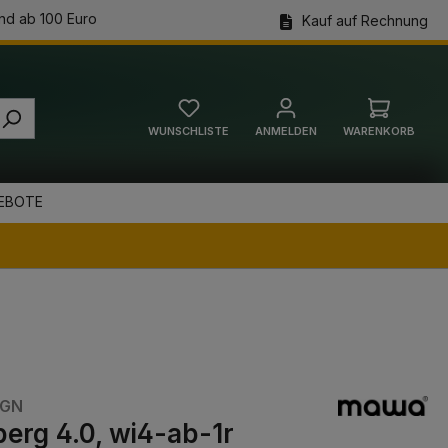
nd ab 100 Euro
Kauf auf Rechnung
WUNSCHLISTE
ANMELDEN
WARENKORB
Warenkorb
EBOTE
IGN
erg 4.0, wi4-ab-1r