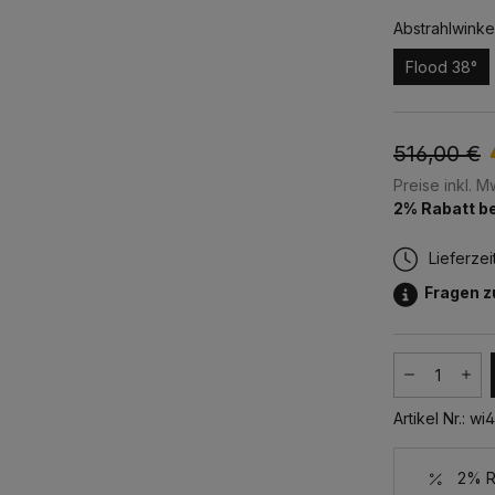
Abstrahlwinke
Flood 38°
516,00 €
Preise inkl. 
2% Rabatt be
Lieferzei
Fragen 
Produkt
Artikel Nr.:
wi
2% Ra