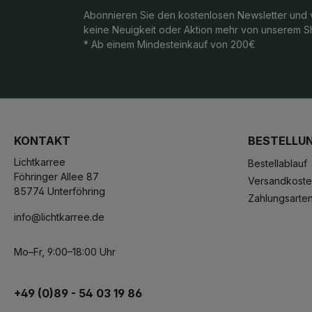
Abonnieren Sie den kostenlosen Newsletter und 
keine Neuigkeit oder Aktion mehr von unserem S
* Ab einem Mindesteinkauf von 200€
KONTAKT
BESTELLU
Lichtkarree
Bestellablauf
Föhringer Allee 87
Versandkost
85774 Unterföhring
Zahlungsarte
info@lichtkarree.de
Mo–Fr, 9:00–18:00 Uhr
+49 (0)89 - 54 03 19 86