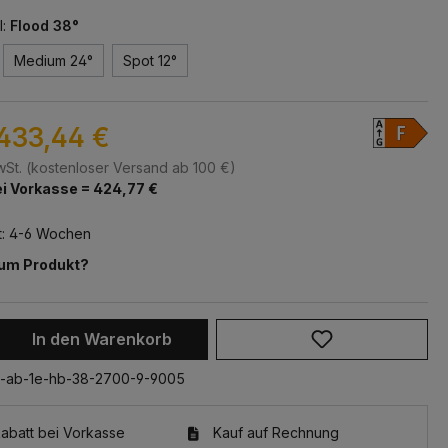
l:
Flood 38°
Medium 24°
Spot 12°
433,44 €
MwSt. (kostenloser Versand ab 100 €)
i Vorkasse = 424,77 €
t: 4-6 Wochen
zum Produkt?
 Anzahl: Gib den gewünschten Wert ein 
In den Warenkorb
4-ab-1e-hb-38-2700-9-9005
batt bei Vorkasse
Kauf auf Rechnung