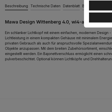
Beschreibung
Technische Daten
Datenblatt
Bewertungen
Mawa Design Wittenberg 4.0, wi4-ab-1e-hb Aufb
Ein schlanker Lichtkopf mit einem einfachen, modernen Design - 
Lichtleistung in einem kompakten Gehäuse mit minimalem Energiev
privaten Gebrauch als auch für anspruchsvolle Spezialanwendu
Objekte anzupassen. Mit dem breiten Zubehörsortiment, einschli
eingestellt werden. Ein Bajonettverschluss ermöglicht einen sc
pulverbeschichtet. Optional können Lichtköpfe und Drehhalterun