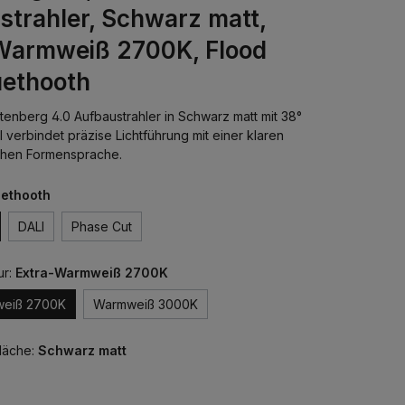
strahler, Schwarz matt,
Warmweiß 2700K, Flood
uethooth
enberg 4.0 Aufbaustrahler in Schwarz matt mit 38°
 verbindet präzise Lichtführung mit einer klaren
schen Formensprache.
uethooth
DALI
Phase Cut
ur:
Extra-Warmweiß 2700K
weiß 2700K
Warmweiß 3000K
läche:
Schwarz matt