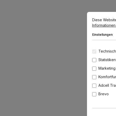
Cookie-Voreins
Diese Website v
Diese Websit
Informationen .
Einstellungen
Technisch
Statistiken
Marketing
Komfortfu
Adcell Tr
Brevo