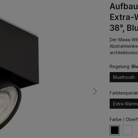
Aufbau
Extra-
38°, Bl
Der Mawa Witt
Abstrahlwinkel
architektoni
Regelung:
Bl
Bluethooth
Farbtemperat
Extra-Warm
Farbe / Oberf