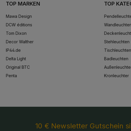
TOP MARKEN
TOP KATE
Mawa Design
Pendelleucht
DCW éditions
Wandleuchte
Tom Dixon
Deckenleuch
Decor Walther
Stehleuchten
IP44.de
Tischleuchte
Delta Light
Badleuchten
Original BTC
Außenleuchte
Penta
Kronleuchter
10 € Newsletter Gutschein s