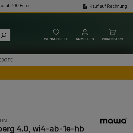
nd ab 100 Euro
Kauf auf Rechnung
WUNSCHLISTE
ANMELDEN
WARENKORB
Warenkorb
EBOTE
IGN
berg 4.0, wi4-ab-1e-hb