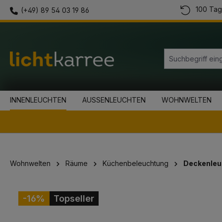
100 Tag
(+49) 89 54 03 19 86
springen
Zur Hauptnavigation springen
INNENLEUCHTEN
AUSSENLEUCHTEN
WOHNWELTEN
Wohnwelten
Räume
Küchenbeleuchtung
Deckenleu
Bildergalerie überspringen
-16%
Topseller