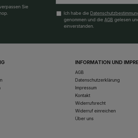
verpassen Sie
hop.
Ich habe die
Datenschutzbestimmun
genommen und die
AGB
gelesen und
einverstanden.
NG
INFORMATION UND IMPR
AGB
en
Datenschutzerklärung
n
Impressum
Kontakt
Widerrufsrecht
Widerruf einreichen
Über uns