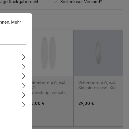
Tage Rückgaberecht
Kostenloser Versand*
en.
Mehr Informationen ...
önnen.
Mehr
e überspringen
 4.0, wi4
Wittenberg 4.0, wi4
Wittenberg 4.0, wi4
r,
LSD
Skulpturenlinse, Klar
Aufweitungsvorsatz,
30°
60,00 €
29,00 €