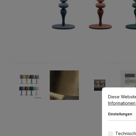
Cookie-Voreins
Diese Website v
Diese Websit
Informationen .
Einstellungen
Technisch