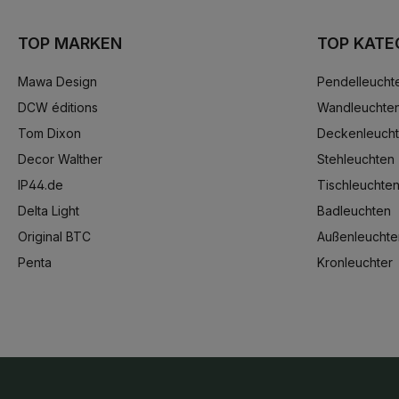
TOP MARKEN
TOP KATE
Mawa Design
Pendelleucht
DCW éditions
Wandleuchte
Tom Dixon
Deckenleuch
Decor Walther
Stehleuchten
IP44.de
Tischleuchte
Delta Light
Badleuchten
Original BTC
Außenleuchte
Penta
Kronleuchter