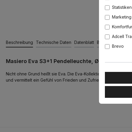
Statistiken
Marketing
Komfortfu
Adcell Tr
Beschreibung
Technische Daten
Datenblatt
Bewertungen
Brevo
Masiero Eva S3+1 Pendelleuchte, Ø: 80 cm, Dun
Nicht ohne Grund heißt sie Eva. Die Eva-Kollektion verkörpert pr
und vermittelt ein Gefühl von Frieden und Zufriedenheit.