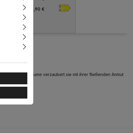
mbar
806lm dimmbar
14,90 €
 frisch erblühte Blume verzaubert sie mit ihrer fließenden Anmut