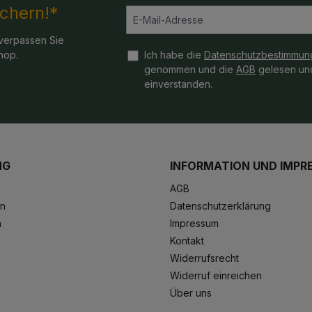
ichern!*
verpassen Sie
hop.
Ich habe die
Datenschutzbestimmun
genommen und die
AGB
gelesen und
einverstanden.
NG
INFORMATION UND IMPR
AGB
en
Datenschutzerklärung
n
Impressum
Kontakt
Widerrufsrecht
Widerruf einreichen
Über uns