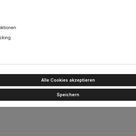
1521lm dim
16,90 €
nktionen
acking
kelgrün
ächtig die moderne Interpretation klassischer Kronleuchter. Wie eine
Alle Cookies akzeptieren
Speichern