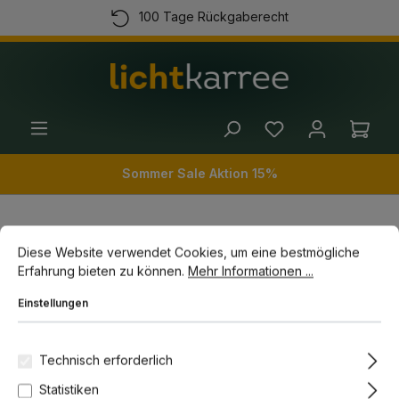
100 Tage Rückgaberecht
alt springen
Kostenloser Versand ab 100 Euro
Kauf auf Rechnung
(+49) 89 54 03 19 86
Ware
Sommer Sale Aktion 15%
Cookie-Voreinstellungen
Diese Website verwendet Cookies, um eine bestmögliche Erfahrun
Innenleuchten
Pendelleuchten
Diese Website verwendet Cookies, um eine bestmögliche
Erfahrung bieten zu können.
Mehr Informationen ...
Einstellungen
Bildergalerie überspringen
Technisch erforderlich
Statistiken