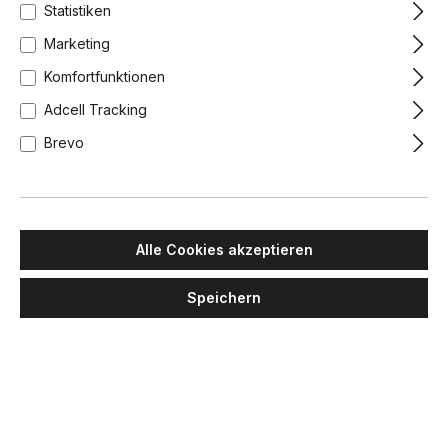
Statistiken
Marketing
Komfortfunktionen
Adcell Tracking
Brevo
IDEAL LUX
IDEAL LUX
Dubai SP24 Kristall
Monet SP6 Korbleuchter
Korbleuchter 24-flammig,
Metall, Holz, Ø: 50 cm
Messing, Ø: 80 cm
Alle Cookies akzeptieren
1.964,00 €
1.571,20 €
619,00 €
495,20 €
Lieferzeit: 1-2 Wochen
Lieferzeit: 1-2 Wochen
Speichern
Chrom
Messing
-20%