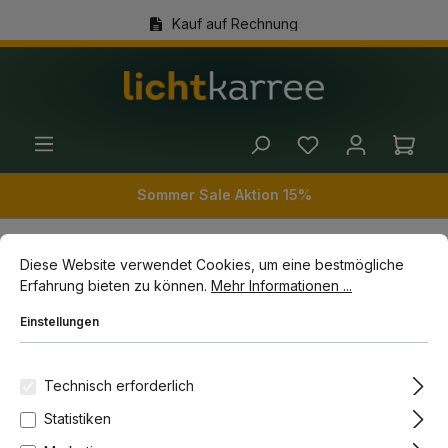
Kauf auf Rechnung
alt springen
(+49) 89 54 03 19 86
Ware
Sommer Sale Aktion 15%
Cookie-Voreinstellungen
Diese Website verwendet Cookies, um eine bestmögliche Erfahrun
Diese Website verwendet Cookies, um eine bestmögliche
Wohnwelten
Räume
Schlafzimmer Lampen
Erfahrung bieten zu können.
Mehr Informationen ...
Wandleuchten im Schlafzimmer
Einstellungen
Bildergalerie überspringen
Technisch erforderlich
Statistiken