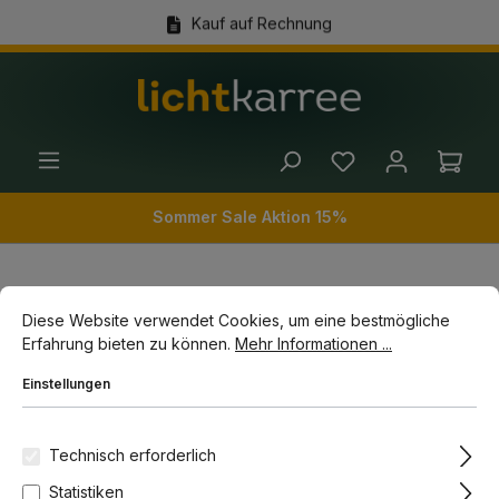
Kauf auf Rechnung
alt springen
(+49) 89 54 03 19 86
Ware
Sommer Sale Aktion 15%
Cookie-Voreinstellungen
Diese Website verwendet Cookies, um eine bestmögliche Erfahrun
Wohnwelten
Räume
Flurbeleuchtung
Diese Website verwendet Cookies, um eine bestmögliche
Deckenleuchten Flur
Erfahrung bieten zu können.
Mehr Informationen ...
Einstellungen
Bildergalerie überspringen
-10%
Topseller
Technisch erforderlich
Statistiken