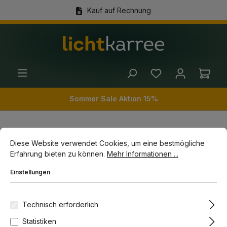
Kauf auf Rechnung
alt springen
(+49) 89 54 03 19 86
Ware
Sommer Sale Aktion 15%
Cookie-Voreinstellungen
Diese Website verwendet Cookies, um eine bestmögliche Erfahrun
Wohnwelten
Räume
Küchenbeleuchtung
Diese Website verwendet Cookies, um eine bestmögliche
Deckenleuchten Küche
Erfahrung bieten zu können.
Mehr Informationen ...
Einstellungen
Bildergalerie überspringen
-11%
Technisch erforderlich
Statistiken