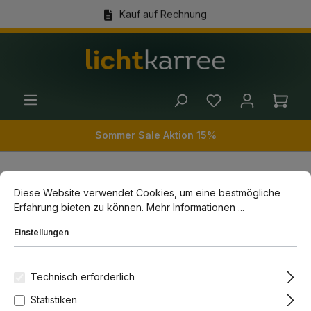
Kauf auf Rechnung
alt springen
(+49) 89 54 03 19 86
Ware
Sommer Sale Aktion 15%
Cookie-Voreinstellungen
Diese Website verwendet Cookies, um eine bestmögliche Erfahrun
Diese Website verwendet Cookies, um eine bestmögliche
Innenleuchten
Strahler
Aufbaustrahler
Erfahrung bieten zu können.
Mehr Informationen ...
Einstellungen
Bildergalerie überspringen
-11%
Topseller
Technisch erforderlich
Statistiken