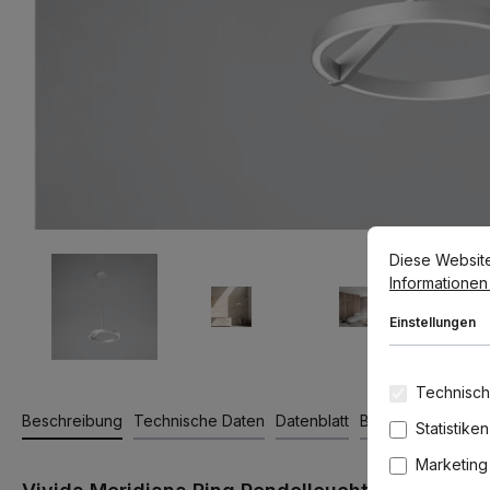
Cookie-Voreins
Diese Website v
Diese Websit
Informationen .
Einstellungen
Technisch
Beschreibung
Technische Daten
Datenblatt
Bewertungen
Statistiken
Marketing