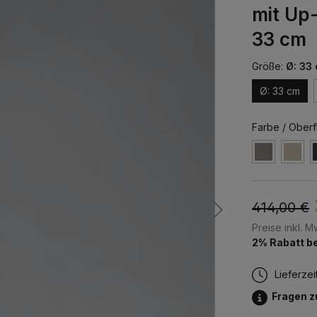
mit Up
33 cm
Größe:
Ø: 33
Ø: 33 cm
Farbe / Oberf
414,00 €
Preise inkl. 
2% Rabatt be
Lieferzei
Fragen 