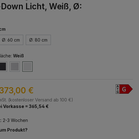
-Down Licht, Weiß, Ø:
 cm
Ø: 60 cm
Ø: 80 cm
läche:
Weiß
373,00 €
MwSt. (kostenloser Versand ab 100 €)
i Vorkasse = 365,54 €
t: 2-3 Wochen
zum Produkt?