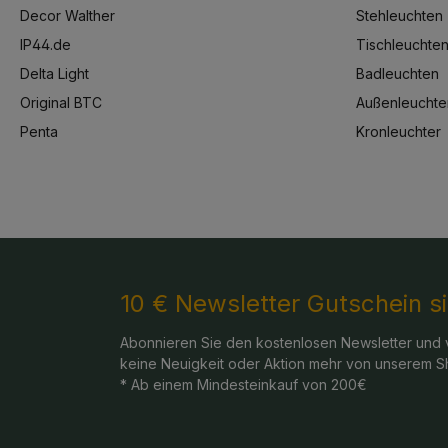
Decor Walther
Stehleuchten
IP44.de
Tischleuchte
Delta Light
Badleuchten
Original BTC
Außenleuchte
Penta
Kronleuchter
10 € Newsletter Gutschein s
Abonnieren Sie den kostenlosen Newsletter und 
keine Neuigkeit oder Aktion mehr von unserem S
* Ab einem Mindesteinkauf von 200€