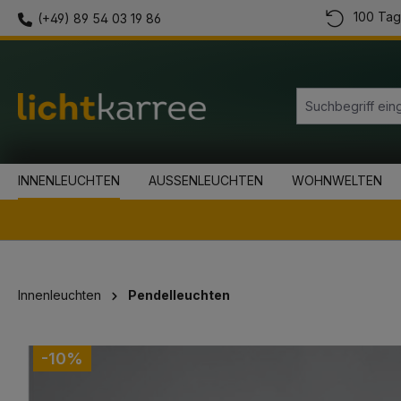
100 Tag
(+49) 89 54 03 19 86
springen
Zur Hauptnavigation springen
INNENLEUCHTEN
AUSSENLEUCHTEN
WOHNWELTEN
Innenleuchten
Pendelleuchten
Bildergalerie überspringen
-10%