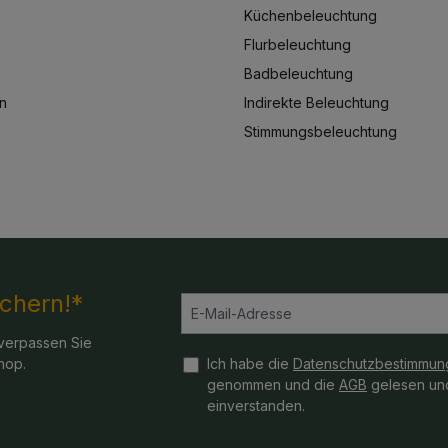
Küchenbeleuchtung
n
Flurbeleuchtung
Badbeleuchtung
n
Indirekte Beleuchtung
Stimmungsbeleuchtung
ichern!*
verpassen Sie
hop.
Ich habe die
Datenschutzbestimmun
genommen und die
AGB
gelesen und
einverstanden.