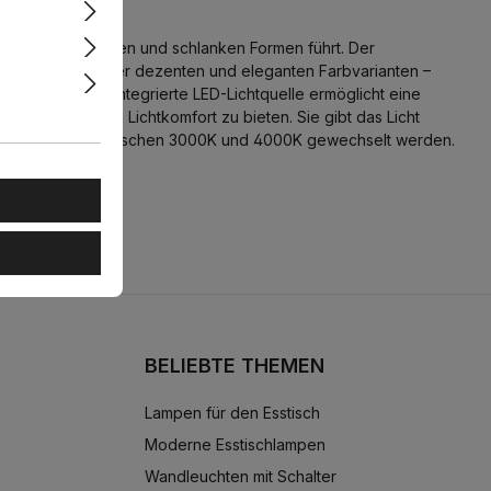
n mit klaren Linien und schlanken Formen führt. Der
nspricht. Dank der dezenten und eleganten Farbvarianten –
iente ein. Die integrierte LED-Lichtquelle ermöglicht eine
m Raum optimalen Lichtkomfort zu bieten. Sie gibt das Licht
ge je nach Bedarf zwischen 3000K und 4000K gewechselt werden.
BELIEBTE THEMEN
Lampen für den Esstisch
Moderne Esstischlampen
Wandleuchten mit Schalter