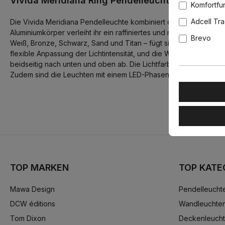
Vivida Meridiana Ring Pendelleuchte mit Up-Do
Komfortfu
Adcell Tr
Die Vivida Meridiana Pendelleuchte kombiniert die Perfektion de
Aluminiumkörper verleiht ihr ein raffiniertes und modernes Aus
Brevo
Weiß, Bronze, Schwarz, Sand und Titan – fügt sich die Vivida Me
flexible Anpassung der Lichtintensität, und die Wahl der Lichtfa
beidseitig nach unten und oben ab. Die Lichtfarbe der Vivida M
Zudem sind die Leuchten mit einem LED-Phasenabschnittdimmer d
TOP MARKEN
TOP KATE
Mawa Design
Pendelleucht
DCW éditions
Wandleuchte
Tom Dixon
Deckenleuch