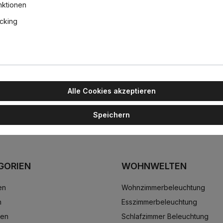
wn Licht, Weiß, Ø: 33 cm
nktionen
acking
s Kreises mit zeitgenössischem Stil, was zu Einrichtungsgegenstände
sehen, das verschiedene Geschmäcker und Einrichtungsbedürfnisse a
ridiana Pendelleuchte geschmackvoll und unaufdringlich in jedes Amb
rbe kann bei der Installation des Produkts getroffen werden, um jede
eridiana Leuchten ist flexibel einstellbar und kann bei der Monta
immbar, was eine präzise Anpassung der Helligkeit ermöglicht.
Alle Cookies akzeptieren
Speichern
GORIEN
WOHNWELTEN
en
Wohnzimmerbeleuchtung
n
Esszimmerbeleuchtung
ten
Schlafzimmer Beleuchtung