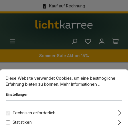
Kauf auf Rechnung
alt springen
(+49) 89 54 03 19 86
Ware
Sommer Sale Aktion 15%
Cookie-Voreinstellungen
Diese Website verwendet Cookies, um eine bestmögliche Erfahrun
Diese Website verwendet Cookies, um eine bestmögliche
Innenleuchten
Tischleuchten
Erfahrung bieten zu können.
Mehr Informationen ...
Einstellungen
Bildergalerie überspringen
-10%
Technisch erforderlich
Statistiken