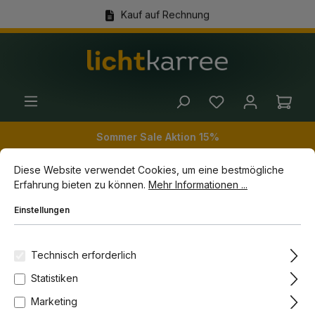
Kauf auf Rechnung
alt springen
(+49) 89 54 03 19 86
Ware
Sommer Sale Aktion 15%
Cookie-Voreinstellungen
Diese Website verwendet Cookies, um eine bestmögliche Erfahrun
Diese Website verwendet Cookies, um eine bestmögliche
Erfahrung bieten zu können.
Mehr Informationen ...
Zubehör
LED Treiber
Einstellungen
Bildergalerie überspringen
Technisch erforderlich
Statistiken
Marketing