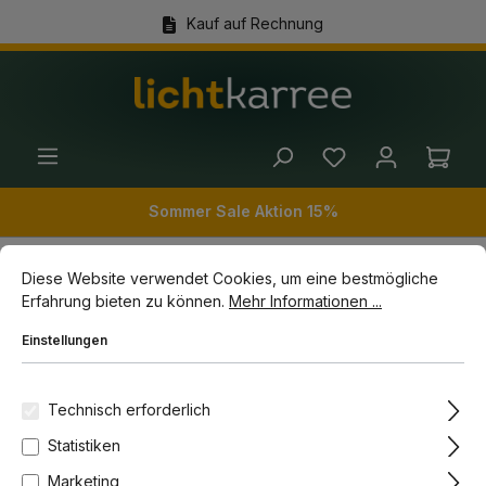
Kauf auf Rechnung
alt springen
(+49) 89 54 03 19 86
Ware
Sommer Sale Aktion 15%
Cookie-Voreinstellungen
Diese Website verwendet Cookies, um eine bestmögliche Erfahrun
Diese Website verwendet Cookies, um eine bestmögliche
Erfahrung bieten zu können.
Mehr Informationen ...
Zubehör
Schienensysteme
Einstellungen
Bildergalerie überspringen
Technisch erforderlich
Statistiken
Marketing