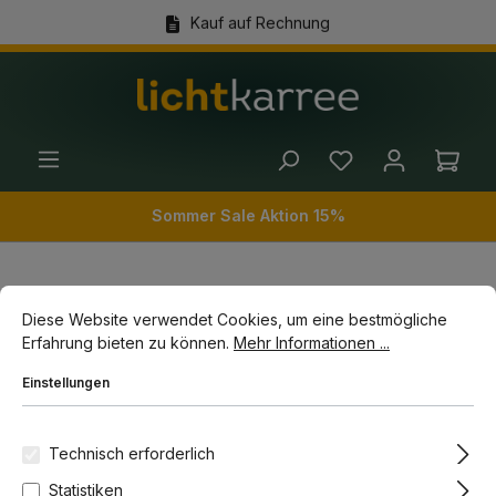
Kauf auf Rechnung
alt springen
(+49) 89 54 03 19 86
Ware
Sommer Sale Aktion 15%
Cookie-Voreinstellungen
Diese Website verwendet Cookies, um eine bestmögliche Erfahrun
Innenleuchten
Pendelleuchten
Diese Website verwendet Cookies, um eine bestmögliche
Erfahrung bieten zu können.
Mehr Informationen ...
Bildergalerie überspringen
Einstellungen
Technisch erforderlich
Statistiken