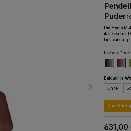
Pendell
Puderr
Die Penta MoM
italienischer
Lichtwirkung 
Farbe / Oberf
Baldachin:
We
Ohne
S
Zum Konfig
631,00