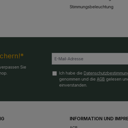
Stimmungsbeleuchtung
ichern!*
verpassen Sie
hop.
Ich habe die
Datenschutzbestimmun
genommen und die
AGB
gelesen und
einverstanden.
NG
INFORMATION UND IMPR
AGB