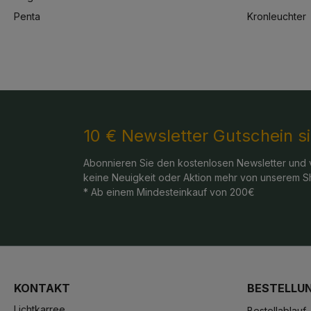
Penta
Kronleuchter
10 € Newsletter Gutschein s
Abonnieren Sie den kostenlosen Newsletter und 
keine Neuigkeit oder Aktion mehr von unserem S
* Ab einem Mindesteinkauf von 200€
KONTAKT
BESTELLU
Lichtkarree
Bestellablauf