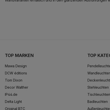
Wandvarianten erhältlich und in den glänzenden Ausführungen wi
TOP MARKEN
TOP KATE
Mawa Design
Pendelleucht
DCW éditions
Wandleuchte
Tom Dixon
Deckenleuch
Decor Walther
Stehleuchten
IP44.de
Tischleuchte
Delta Light
Badleuchten
Original BTC
Außenleuchte