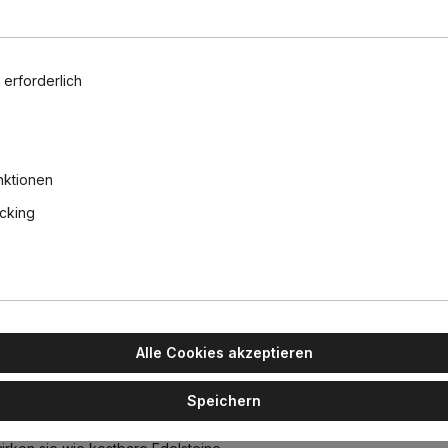
 erforderlich
Osram Par
Retrofit Cl
E14 Kugel 
nktionen
470lm dim
10,90 €
acking
Alle Cookies akzeptieren
m, Puderrosa
Speichern
t und erinnern in Form und undurchsichtigen Oberflächen an die kla