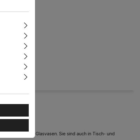
athom
assic LED
Matt 4.2W
mbar
ssischen Murano-Glasvasen. Sie sind auch in Tisch- und