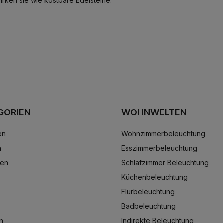
rken sie wie kostbare Edelsteine.
GORIEN
WOHNWELTEN
en
Wohnzimmerbeleuchtung
n
Esszimmerbeleuchtung
ten
Schlafzimmer Beleuchtung
Küchenbeleuchtung
n
Flurbeleuchtung
Badbeleuchtung
n
Indirekte Beleuchtung