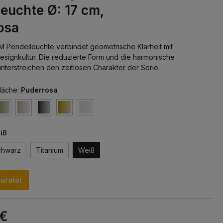
euchte Ø: 17 cm,
osa
 Pendelleuchte verbindet geometrische Klarheit mit
 Designkultur. Die reduzierte Form und die harmonische
unterstreichen den zeitlosen Charakter der Serie.
läche:
Puderrosa
iß
chwarz
Titanium
Weiß
urator
 €