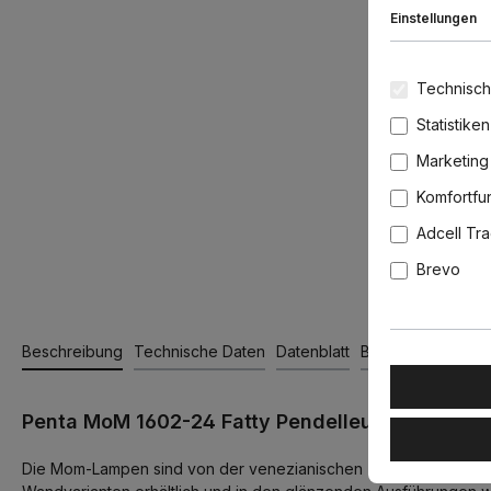
Einstellungen
Technisch
Statistiken
Marketing
Komfortfu
Adcell Tr
Brevo
Beschreibung
Technische Daten
Datenblatt
Bewertungen
Penta MoM 1602-24 Fatty Pendelleuchte Ø: 17 c
Die Mom-Lampen sind von der venezianischen Tradition inspirier