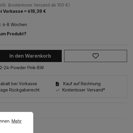
MwSt. (kostenloser Versand ab 100 €)
i Vorkasse = 618,38 €
t: 6-8 Wochen
zum Produkt?
 Anzahl: Gib den gewünschten Wert ein 
In den Warenkorb
02-24-Powder Pink-BW
batt bei Vorkasse
Kauf auf Rechnung
Tage Rückgaberecht
Kostenloser Versand*
en.
Mehr Informationen ...
önnen.
Mehr
e überspringen