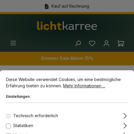
Kauf auf Rechnung
alt springen
(+49) 89 54 03 19 86
Ware
Sommer Sale Aktion 15%
Cookie-Voreinstellungen
Diese Website verwendet Cookies, um eine bestmögliche Erfahrun
Diese Website verwendet Cookies, um eine bestmögliche
Innenleuchten
Wandleuchten
Erfahrung bieten zu können.
Mehr Informationen ...
Einstellungen
Bildergalerie überspringen
Technisch erforderlich
Statistiken