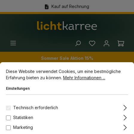
Kauf auf Rechnung
alt springen
(+49) 89 54 03 19 86
Ware
Sommer Sale Aktion 15%
Cookie-Voreinstellungen
Diese Website verwendet Cookies, um eine bestmögliche Erfahrun
Diese Website verwendet Cookies, um eine bestmögliche
Erfahrung bieten zu können.
Mehr Informationen ...
Zubehör
Leuchtmittel
Einstellungen
Bildergalerie überspringen
Technisch erforderlich
Statistiken
Marketing