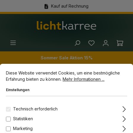
Kauf auf Rechnung
alt springen
(+49) 89 54 03 19 86
Ware
Sommer Sale Aktion 15%
Cookie-Voreinstellungen
Diese Website verwendet Cookies, um eine bestmögliche Erfahrun
Diese Website verwendet Cookies, um eine bestmögliche
Erfahrung bieten zu können.
Mehr Informationen ...
Innenleuchten
Kinderleuchten
Nachtlichter
Einstellungen
Bildergalerie überspringen
Technisch erforderlich
Statistiken
Marketing