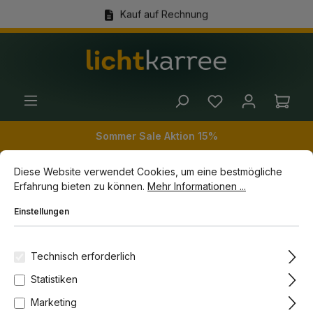
Kauf auf Rechnung
alt springen
(+49) 89 54 03 19 86
Ware
Sommer Sale Aktion 15%
Cookie-Voreinstellungen
Diese Website verwendet Cookies, um eine bestmögliche Erfahrun
Diese Website verwendet Cookies, um eine bestmögliche
Erfahrung bieten zu können.
Mehr Informationen ...
Innenleuchten
Kinderleuchten
Nachtlichter
Einstellungen
Bildergalerie überspringen
-10%
Technisch erforderlich
Statistiken
Marketing