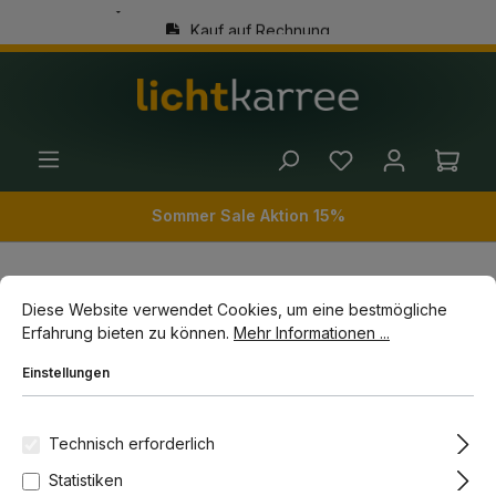
Kauf auf Rechnung
alt springen
(+49) 89 54 03 19 86
Ware
Sommer Sale Aktion 15%
Cookie-Voreinstellungen
Diese Website verwendet Cookies, um eine bestmögliche Erfahrun
Diese Website verwendet Cookies, um eine bestmögliche
Innenleuchten
Wandleuchten
Erfahrung bieten zu können.
Mehr Informationen ...
Lineare Wandleuchten
Einstellungen
Bildergalerie überspringen
-16%
Technisch erforderlich
Statistiken