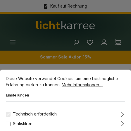
Kauf auf Rechnung
alt springen
(+49) 89 54 03 19 86
Ware
Sommer Sale Aktion 15%
Cookie-Voreinstellungen
Diese Website verwendet Cookies, um eine bestmögliche Erfahrun
Diese Website verwendet Cookies, um eine bestmögliche
Innenleuchten
Pendelleuchten
Erfahrung bieten zu können.
Mehr Informationen ...
Einstellungen
Bildergalerie überspringen
Technisch erforderlich
Statistiken