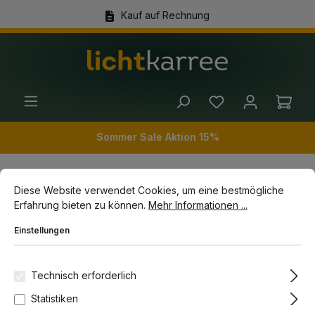
Kauf auf Rechnung
alt springen
(+49) 89 54 03 19 86
Ware
Sommer Sale Aktion 15%
Cookie-Voreinstellungen
Diese Website verwendet Cookies, um eine bestmögliche Erfahrun
Diese Website verwendet Cookies, um eine bestmögliche
Wohnwelten
Räume
Esszimmer Leuchten
Erfahrung bieten zu können.
Mehr Informationen ...
Pendelleuchte Esszimmertisch
Einstellungen
Bildergalerie überspringen
Technisch erforderlich
Statistiken