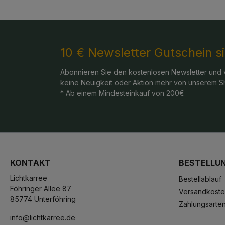
10 € Newsletter Gutschein s
Abonnieren Sie den kostenlosen Newsletter und 
keine Neuigkeit oder Aktion mehr von unserem S
* Ab einem Mindesteinkauf von 200€
KONTAKT
BESTELLU
Lichtkarree
Bestellablauf
Föhringer Allee 87
Versandkost
85774 Unterföhring
Zahlungsarte
info@lichtkarree.de