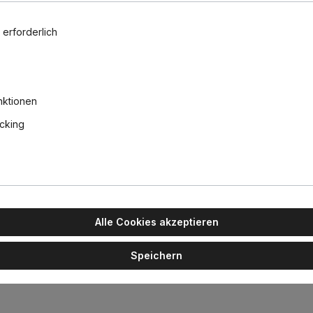
 erforderlich
Osram Par
Retrofit Cl
E27 Birne 
1521lm dim
16,90 €
nktionen
acking
lber, Retrofit
Alle Cookies akzeptieren
ivität entstanden ist. Vor mehr als einem Jahrzehnt vom kreativen A
n Anhängern und ist zu einem Symbol für Masiero geworden.
Speichern