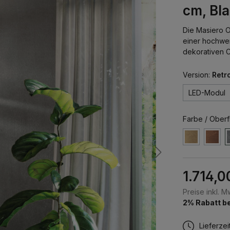
cm, Blat
Die Masiero O
einer hochwer
dekorativen C
Version:
Retro
LED-Modul
Farbe / Oberf
1.714,0
Preise inkl. 
2% Rabatt be
Lieferzei