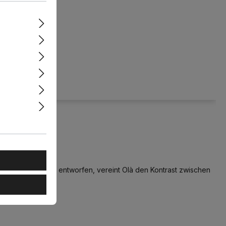
athom
assic LED
Matt 11W
mbar
telier von Masiero entworfen, vereint Olà den Kontrast zwischen