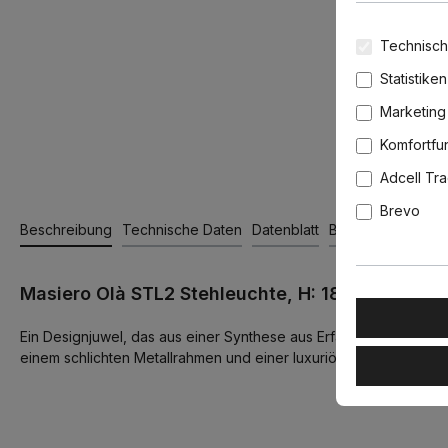
Technisch
Statistiken
Marketing
Komfortfu
Adcell Tr
Brevo
Beschreibung
Technische Daten
Datenblatt
Bewertungen
Masiero Olà STL2 Stehleuchte, H: 180 cm, Blattsi
Ein Designjuwel, das aus einer Synthese aus Erfahrung und Kreat
einem schlichten Metallrahmen und einer luxuriösen Kaskade vo