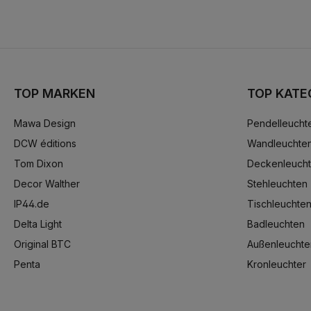
TOP MARKEN
TOP KATE
Mawa Design
Pendelleucht
DCW éditions
Wandleuchte
Tom Dixon
Deckenleuch
Decor Walther
Stehleuchten
IP44.de
Tischleuchte
Delta Light
Badleuchten
Original BTC
Außenleuchte
Penta
Kronleuchter