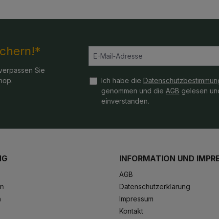
ichern!*
verpassen Sie
hop.
Ich habe die
Datenschutzbestimmun
genommen und die
AGB
gelesen und
einverstanden.
NG
INFORMATION UND IMPR
AGB
en
Datenschutzerklärung
n
Impressum
Kontakt