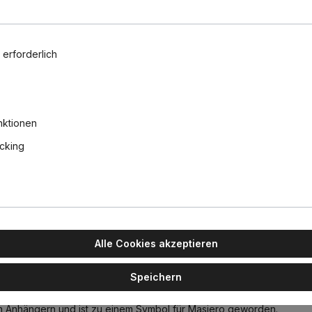
 erforderlich
Osram Led
Classic P6
E14 Kugel 
nktionen
806lm dim
14,90 €
acking
Alle Cookies akzeptieren
 L: 100 cm, Retrofit
Speichern
ivität entstanden ist. Vor mehr als einem Jahrzehnt vom kreativen A
n Anhängern und ist zu einem Symbol für Masiero geworden.