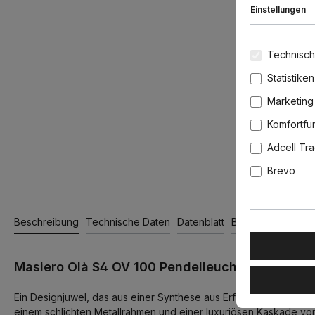
Einstellungen
Technisch
Statistiken
Marketing
Komfortfu
Adcell Tr
Brevo
Beschreibung
Technische Daten
Datenblatt
Bewertungen
Masiero Olà S4 OV 100 Pendelleuchte, Weiß matt,
Ein Designjuwel, das aus einer Synthese aus Erfahrung und Kreat
einem schlichten Metallrahmen und einer luxuriösen Kaskade vo