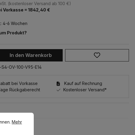
MwSt. (kostenloser Versand ab 100 €)
i Vorkasse = 1842,40 €
t: 4-6 Wochen
zum Produkt?
 Anzahl: Gib den gewünschten Wert ein 
In den Warenkorb
-S4-OV-100-V95-E14
batt bei Vorkasse
Kauf auf Rechnung
Tage Rückgaberecht
Kostenloser Versand*
en.
Mehr Informationen ...
e überspringen
önnen.
Mehr