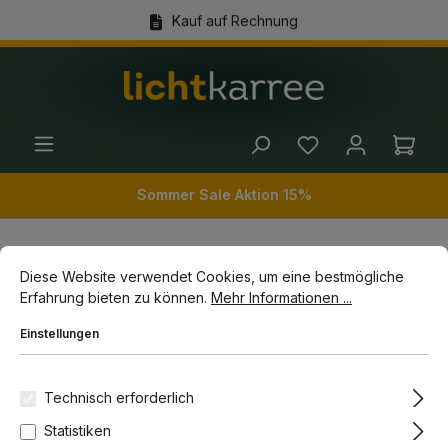
Kauf auf Rechnung
alt springen
(+49) 89 54 03 19 86
Ware
Sommer Sale Aktion 15%
Cookie-Voreinstellungen
Diese Website verwendet Cookies, um eine bestmögliche Erfahrun
Diese Website verwendet Cookies, um eine bestmögliche
Wohnwelten
Räume
Schlafzimmer Lampen
Erfahrung bieten zu können.
Mehr Informationen ...
Wandleuchten im Schlafzimmer
Einstellungen
Bildergalerie überspringen
Technisch erforderlich
Statistiken