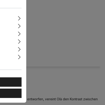
athom
assic LED
Matt 11W
mbar
telier von Masiero entworfen, vereint Olà den Kontrast zwischen