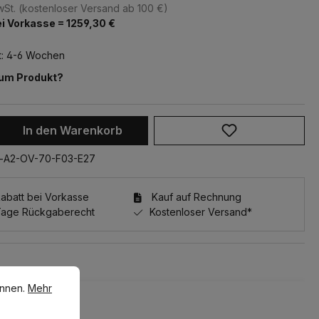
MwSt. (kostenloser Versand ab 100 €)
i Vorkasse = 1259,30 €
t: 4-6 Wochen
zum Produkt?
 Anzahl: Gib den gewünschten Wert ein 
In den Warenkorb
a-A2-OV-70-F03-E27
batt bei Vorkasse
Kauf auf Rechnung
Tage Rückgaberecht
Kostenloser Versand*
en.
Mehr Informationen ...
e überspringen
önnen.
Mehr