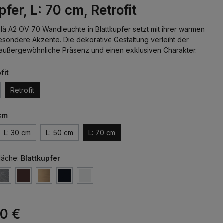
pfer, L: 70 cm, Retrofit
là A2 OV 70 Wandleuchte in Blattkupfer setzt mit ihrer warmen
sondere Akzente. Die dekorative Gestaltung verleiht der
außergewöhnliche Präsenz und einen exklusiven Charakter.
fit
Retrofit
 cm
L: 30 cm
L: 50 cm
L: 70 cm
läche:
Blattkupfer
00 €