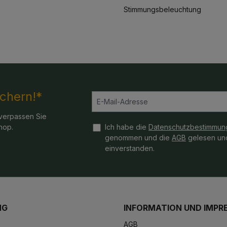
Stimmungsbeleuchtung
ichern!*
verpassen Sie
hop.
Ich habe die
Datenschutzbestimmun
genommen und die
AGB
gelesen und
einverstanden.
NG
INFORMATION UND IMPR
AGB