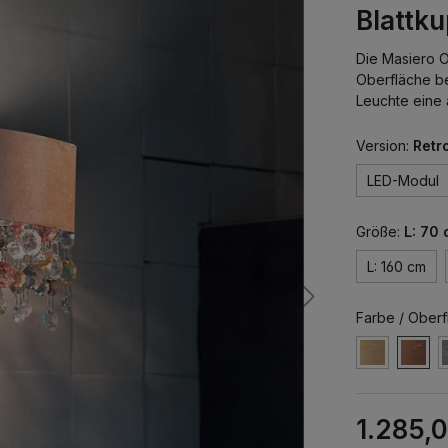
Blattku
Die Masiero O
Oberfläche be
Leuchte eine 
Version:
Retro
LED-Modul
Größe:
L: 70
L: 160 cm
Farbe / Oberf
1.285,