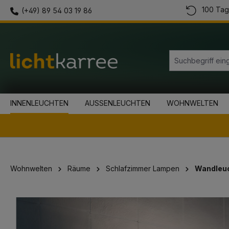
100 Tag
(+49) 89 54 03 19 86
springen
Zur Hauptnavigation springen
INNENLEUCHTEN
AUSSENLEUCHTEN
WOHNWELTEN
Wohnwelten
Räume
Schlafzimmer Lampen
Wandleuc
Bildergalerie überspringen