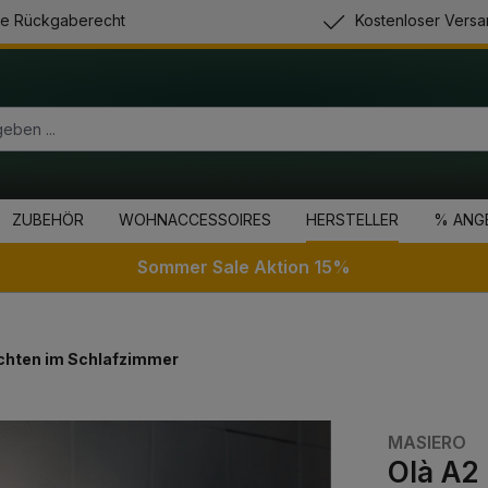
e Rückgaberecht
Kostenloser Versa
ZUBEHÖR
WOHNACCESSOIRES
HERSTELLER
% ANG
Sommer Sale Aktion 15%
hten im Schlafzimmer
MASIERO
Olà A2