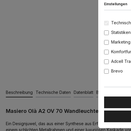
Einstellungen
Technisch
Statistiken
Marketing
Komfortfu
Adcell Tr
Brevo
Beschreibung
Technische Daten
Datenblatt
Bewertungen
Masiero Olà A2 OV 70 Wandleuchte, Blattkupfer, 
Ein Designjuwel, das aus einer Synthese aus Erfahrung und Kreat
einem schlichten Metallrahmen und einer luxuriösen Kaskade vo