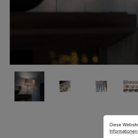
Cookie-Voreins
Diese Website v
Diese Websit
Informationen .