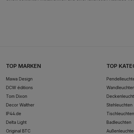
TOP MARKEN
TOP KATE
Mawa Design
Pendelleucht
DCW éditions
Wandleuchte
Tom Dixon
Deckenleuch
Decor Walther
Stehleuchten
IP44.de
Tischleuchte
Delta Light
Badleuchten
Original BTC
Außenleuchte