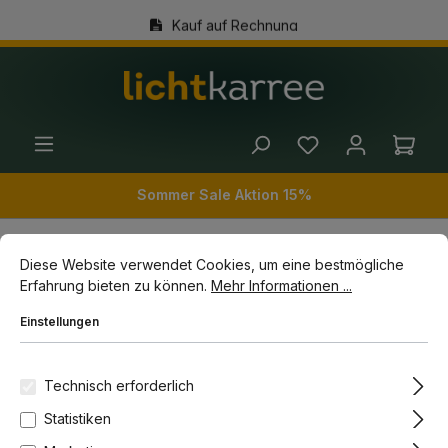
Kauf auf Rechnung
alt springen
(+49) 89 54 03 19 86
Ware
Sommer Sale Aktion 15%
Cookie-Voreinstellungen
Diese Website verwendet Cookies, um eine bestmögliche Erfahrun
Diese Website verwendet Cookies, um eine bestmögliche
Wohnwelten
Räume
Esszimmer Leuchten
Erfahrung bieten zu können.
Mehr Informationen ...
Pendelleuchte Esszimmertisch
Einstellungen
Bildergalerie überspringen
Technisch erforderlich
Statistiken