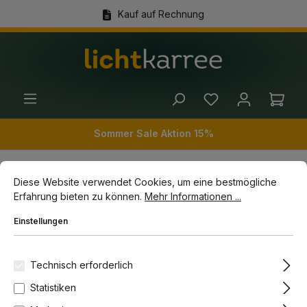
Kauf auf Rechnung
alt springen
(+49) 89 54 03 19 86
Ware
Sommer Sale Aktion 15%
Cookie-Voreinstellungen
Diese Website verwendet Cookies, um eine bestmögliche Erfahrun
Diese Website verwendet Cookies, um eine bestmögliche
Innenleuchten
Stehleuchten
Bogenleuchten
Erfahrung bieten zu können.
Mehr Informationen ...
Einstellungen
Bildergalerie überspringen
Technisch erforderlich
Statistiken