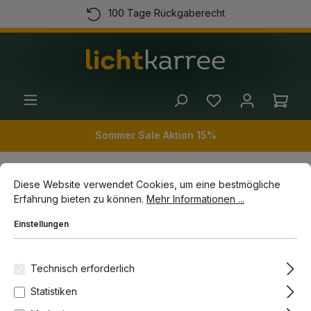
100 Tage Rückgaberecht
alt springen
Kostenloser Versand ab 100 Euro
Kauf auf Rechnung
(+49) 89 54 03 19 86
Ware
Sommer Sale Aktion 15%
Cookie-Voreinstellungen
Diese Website verwendet Cookies, um eine bestmögliche Erfahrun
Diese Website verwendet Cookies, um eine bestmögliche
Innenleuchten
Stehleuchten
Bogenleuchten
Erfahrung bieten zu können.
Mehr Informationen ...
Einstellungen
Bildergalerie überspringen
Technisch erforderlich
Statistiken