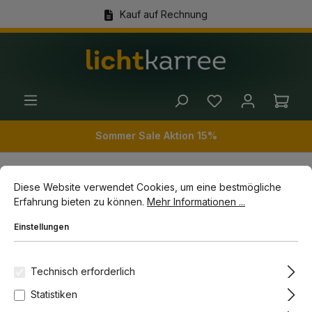
Kauf auf Rechnung
alt springen
(+49) 89 54 03 19 86
Ware
Sommer Sale Aktion 15%
Cookie-Voreinstellungen
Diese Website verwendet Cookies, um eine bestmögliche Erfahrun
Diese Website verwendet Cookies, um eine bestmögliche
Innenleuchten
Stehleuchten
Erfahrung bieten zu können.
Mehr Informationen ...
Einstellungen
Bildergalerie überspringen
Technisch erforderlich
Statistiken