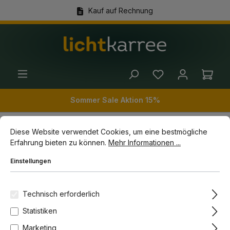
Kauf auf Rechnung
alt springen
(+49) 89 54 03 19 86
Ware
Sommer Sale Aktion 15%
Cookie-Voreinstellungen
Diese Website verwendet Cookies, um eine bestmögliche Erfahrun
Diese Website verwendet Cookies, um eine bestmögliche
Erfahrung bieten zu können.
Mehr Informationen ...
Innenleuchten
Pendelleuchten
Einstellungen
Bildergalerie überspringen
-10%
Technisch erforderlich
Statistiken
Marketing