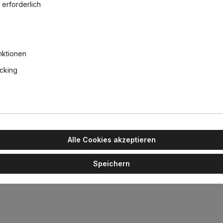
 erforderlich
piek cover
Black
35,00 €
nktionen
acking
huko Stecker Cool Brown
n Buch:Die neue Leseleuchte piek lettura ist die ideale Lichtquelle 
Alle Cookies akzeptieren
ungswinkel und einem stufenlos verstellbaren Kopf. Mit dem IP44.DE
Speichern