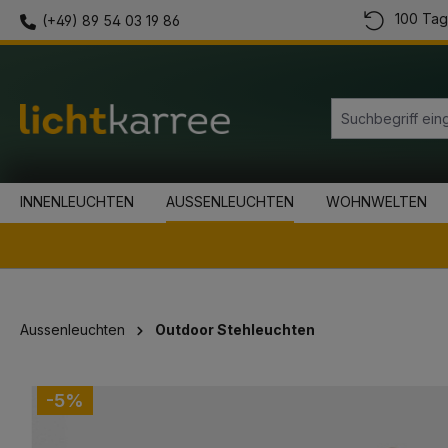
100 Tag
(+49) 89 54 03 19 86
springen
Zur Hauptnavigation springen
INNENLEUCHTEN
AUSSENLEUCHTEN
WOHNWELTEN
Aussenleuchten
Outdoor Stehleuchten
Bildergalerie überspringen
-5%