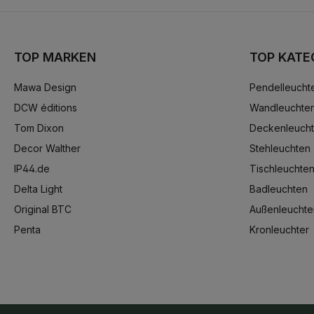
TOP MARKEN
TOP KATE
Mawa Design
Pendelleucht
DCW éditions
Wandleuchte
Tom Dixon
Deckenleuch
Decor Walther
Stehleuchten
IP44.de
Tischleuchte
Delta Light
Badleuchten
Original BTC
Außenleuchte
Penta
Kronleuchter