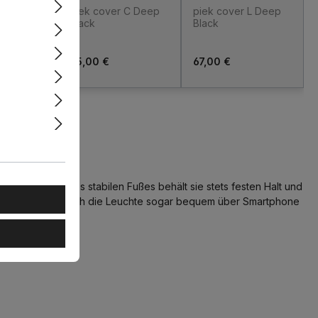
 S Deep
piek cover C Deep
piek cover L Deep
Black
Black
55,00 €
67,00 €
dafür! Dank ihres stabilen Fußes behält sie stets festen Halt und
 Controller lässt sich die Leuchte sogar bequem über Smartphone