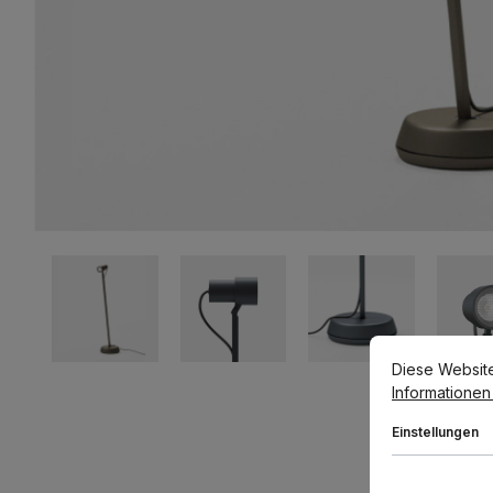
Cookie-Voreins
Diese Website v
Diese Websit
Informationen .
Einstellungen