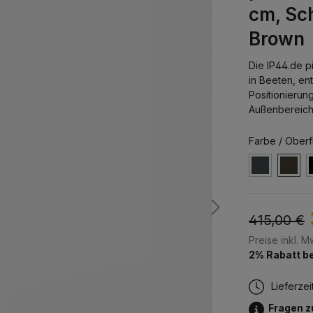
cm, Sc
Brown
Die IP44.de p
in Beeten, en
Positionierung
Außenbereich
Farbe / Oberf
415,00 €
Preise inkl. 
2% Rabatt be
Lieferzei
Fragen 