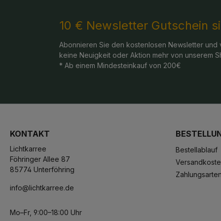
10 € Newsletter Gutschein s
Abonnieren Sie den kostenlosen Newsletter und 
keine Neuigkeit oder Aktion mehr von unserem S
* Ab einem Mindesteinkauf von 200€
KONTAKT
BESTELLU
Lichtkarree
Bestellablauf
Föhringer Allee 87
Versandkost
85774 Unterföhring
Zahlungsarte
info@lichtkarree.de
Mo–Fr, 9:00–18:00 Uhr