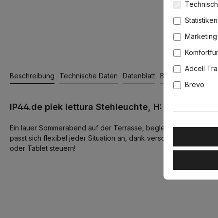
Technisch
Statistiken
Marketing
Komfortfu
Adcell Tr
Beschreibung
Technische Daten
Datenblatt
Bewertungen
Brevo
IP44.de piek lettura Stehleuchte, H: 110 cm, Sc
Ein lauer Sommerabend auf der Terrasse, begleitet von einem gute
passt sich flexibel jeder Situation an, dank verschiedener Neig
oder Tablet steuern!