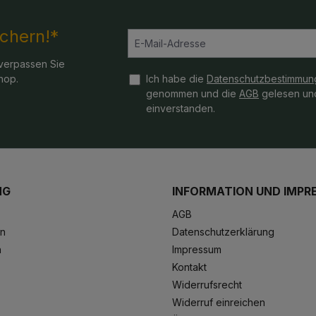
ichern!*
verpassen Sie
hop.
Ich habe die
Datenschutzbestimmun
genommen und die
AGB
gelesen und
einverstanden.
NG
INFORMATION UND IMPR
AGB
en
Datenschutzerklärung
n
Impressum
Kontakt
Widerrufsrecht
Widerruf einreichen