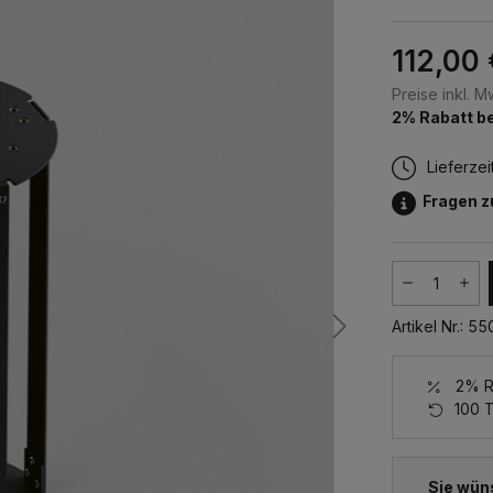
112,00 
Preise inkl. 
2% Rabatt be
Lieferzei
Fragen 
Produkt
Artikel Nr.:
55
2% Ra
100 
Sie wün