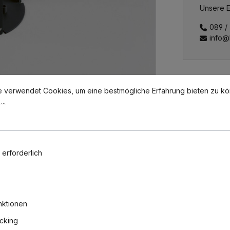
Unsere E
089 /
info@
tellungen
erwendet Cookies, um eine bestmögliche Erfahrung bieten zu könn
e verwendet Cookies, um eine bestmögliche Erfahrung bieten zu k
..
 erforderlich
nktionen
acking