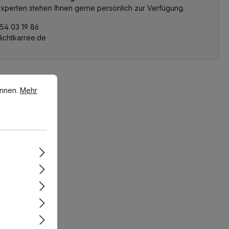
xperten stehen Ihnen gerne persönlich zur Verfügung.
 54 03 19 86
lichtkarree.de
en.
Mehr Informationen ...
önnen.
Mehr