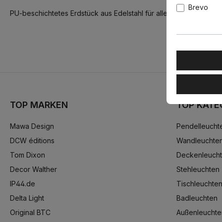
Brevo
PU-beschichtetes Erdstück aus Edelstahl für alle IP44.de Poller
TOP MARKEN
TOP KATE
Mawa Design
Pendelleucht
DCW éditions
Wandleuchte
Tom Dixon
Deckenleuch
Decor Walther
Stehleuchten
IP44.de
Tischleuchte
Delta Light
Badleuchten
Original BTC
Außenleuchte