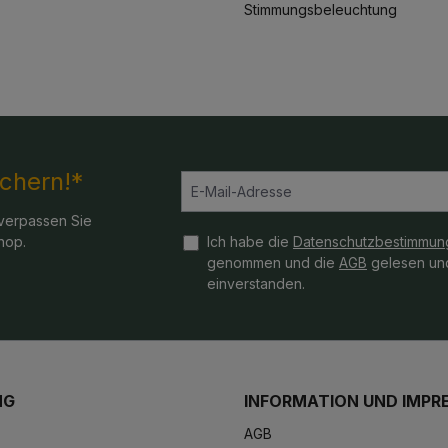
Stimmungsbeleuchtung
ichern!*
verpassen Sie
hop.
Ich habe die
Datenschutzbestimmun
genommen und die
AGB
gelesen und
einverstanden.
NG
INFORMATION UND IMPR
AGB