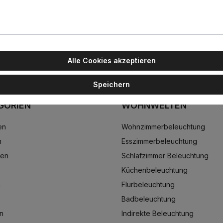
leuchten geeignet
Alle Cookies akzeptieren
Speichern
GORIEN
WOHNWELTEN
en
Wohnzimmerbeleuchtung
n
Esszimmerbeleuchtung
ten
Schlafzimmer Beleuchtung
Küchenbeleuchtung
n
Flurbeleuchtung
Badbeleuchtung
n
Indirekte Beleuchtung