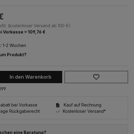
€
MwSt. (kostenloser Versand ab 100 €)
i Vorkasse = 109,76 €
t: 1-2 Wochen
zum Produkt?
 Anzahl: Gib den gewünschten Wert ein 
In den Warenkorb
099
batt bei Vorkasse
Kauf auf Rechnung
Tage Rückgaberecht
Kostenloser Versand*
schen eine Beratung?