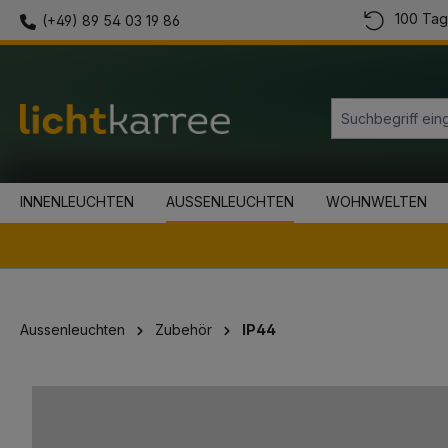
100 Tag
(+49) 89 54 03 19 86
springen
Zur Hauptnavigation springen
INNENLEUCHTEN
AUSSENLEUCHTEN
WOHNWELTEN
Aussenleuchten
Zubehör
IP44
Bildergalerie überspringen