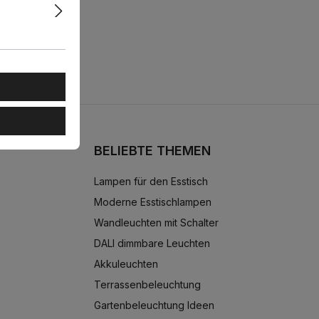
BELIEBTE THEMEN
Lampen für den Esstisch
Moderne Esstischlampen
Wandleuchten mit Schalter
DALI dimmbare Leuchten
Akkuleuchten
Terrassenbeleuchtung
Gartenbeleuchtung Ideen