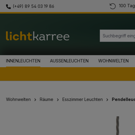
100 Tag
(+49) 89 54 03 19 86
springen
Zur Hauptnavigation springen
INNENLEUCHTEN
AUSSENLEUCHTEN
WOHNWELTEN
Wohnwelten
Räume
Esszimmer Leuchten
Pendelleu
Bildergalerie überspringen