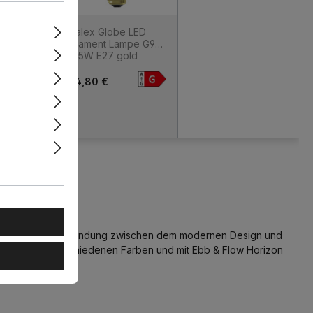
Filament
Calex Globe LED
 4W E27
Filament Lampe G95
bar
4,5W E27 gold
dimmbar
24,80 €
ntiert sie die Verbindung zwischen dem modernen Design und
ässt sich in verschiedenen Farben und mit Ebb & Flow Horizon