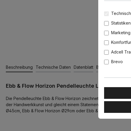
Technisch
Statistiken
Marketing
Komfortfu
Adcell Tr
Brevo
Beschreibung
Technische Daten
Datenblatt
Bewertungen
Ebb & Flow Horizon Pendelleuchte L Ø 36 cm, Sm
Die Pendelleuchte Ebb & Flow Horizon zeichnet sich durch Cle
der Handwerkkunst und gleicht einem Statement, das für elegant
Ø45cm, Ebb & Flow Horizon Ø29cm oder Ebb & Flow Horizon Ø21