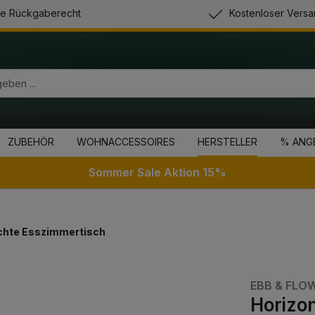
e Rückgaberecht
Kostenloser Versa
ZUBEHÖR
WOHNACCESSOIRES
HERSTELLER
% ANG
Sommer Sale Aktion 15%
chte Esszimmertisch
EBB & FLO
Horizo