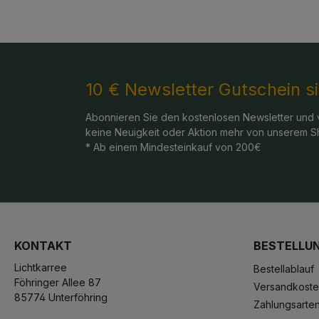
10 € Newsletter Gutschein s
Abonnieren Sie den kostenlosen Newsletter und 
keine Neuigkeit oder Aktion mehr von unserem S
* Ab einem Mindesteinkauf von 200€
KONTAKT
BESTELLU
Lichtkarree
Bestellablauf
Föhringer Allee 87
Versandkost
85774 Unterföhring
Zahlungsarte