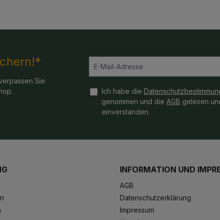
ichern!*
verpassen Sie
hop.
Ich habe die
Datenschutzbestimmun
genommen und die
AGB
gelesen und
einverstanden.
NG
INFORMATION UND IMPR
AGB
en
Datenschutzerklärung
n
Impressum