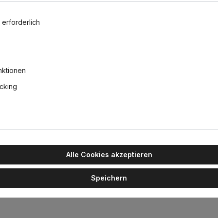
 erforderlich
Globe LED 
Lampe G80
clear dimm
23,80 €
nktionen
acking
okey Grey, Silber
Alle Cookies akzeptieren
are Eleganz und eine reduzierte Formensprache aus. Gekonnt präse
e Schlichtheit und Harmonie steht. Die schöne Glas Pendelleuchte l
Speichern
cm sehr gut kombinieren.