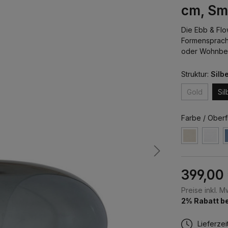
cm, Sm
Die Ebb & Flo
Formensprache
oder Wohnber
Struktur:
Silb
Gold
Sil
Farbe / Oberf
399,00
Preise inkl. 
2% Rabatt be
Lieferzei