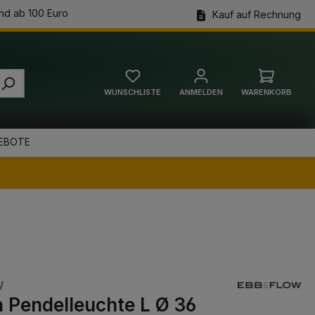
nd ab 100 Euro
Kauf auf Rechnung
WUNSCHLISTE
ANMELDEN
WARENKORB
Warenkorb
EBOTE
W
n Pendelleuchte L Ø 36