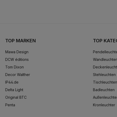
TOP MARKEN
TOP KATE
Mawa Design
Pendelleucht
DCW éditions
Wandleuchte
Tom Dixon
Deckenleuch
Decor Walther
Stehleuchten
IP44.de
Tischleuchte
Delta Light
Badleuchten
Original BTC
Außenleuchte
Penta
Kronleuchter